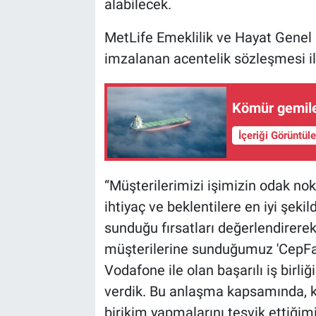
alabilecek.
MetLife Emeklilik ve Hayat Genel
imzalanan acentelik sözleşmesi ile
Kömür gemiler
İçeriği Görüntül
“Müşterilerimizi işimizin odak nok
ihtiyaç ve beklentilere en iyi şeki
sunduğu fırsatları değerlendirerek
müşterilerine sunduğumuz 'CepFa
Vodafone ile olan başarılı iş birli
verdik. Bu anlaşma kapsamında, ka
birikim yapmalarını teşvik ettiğimi