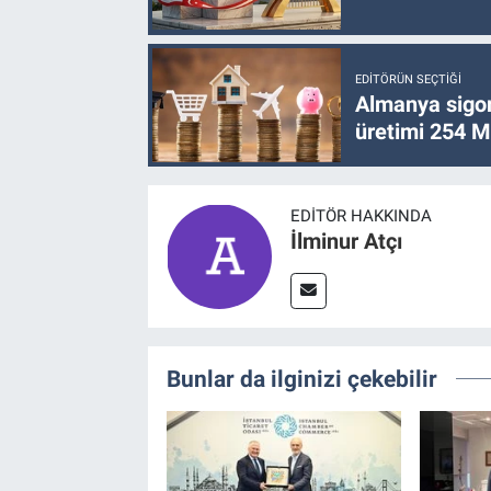
EDITÖRÜN SEÇTIĞI
Almanya sigor
üretimi 254 Mi
EDITÖR HAKKINDA
İlminur Atçı
Bunlar da ilginizi çekebilir