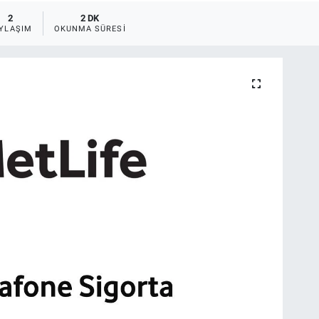
2
2 DK
YLAŞIM
OKUNMA SÜRESI