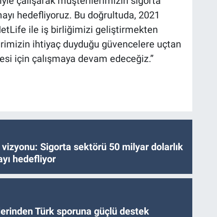
riyle çalışarak müşterilerimizin sigorta
mayı hedefliyoruz. Bu doğrultuda, 2021
MetLife ile iş birliğimizi geliştirmekten
imizin ihtiyaç duyduğu güvencelere uçtan
mesi için çalışmaya devam edeceğiz.”
vizyonu: Sigorta sektörü 50 milyar dolarlık
yı hedefliyor
tlerinden Türk sporuna güçlü destek