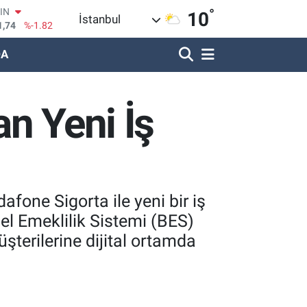
1,74
%-1.82
°
10
İstanbul
R
620
%0.02
DA
690
%0.19
LİN
380
%0.18
n Yeni İş
IN
09000
%0.19
100
8,00
%0
afone Sigorta ile yeni bir iş
el Emeklilik Sistemi (BES)
terilerine dijital ortamda