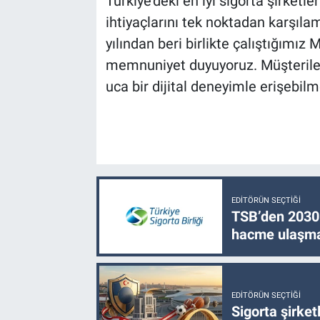
Türkiye’deki en iyi sigorta şirketle
ihtiyaçlarını tek noktadan karşıla
yılından beri birlikte çalıştığımız 
memnuniyet duyuyoruz. Müşteriler
uca bir dijital deneyimle erişebil
EDITÖRÜN SEÇTIĞI
TSB’den 2030 
hacme ulaşma
EDITÖRÜN SEÇTIĞI
Sigorta şirke