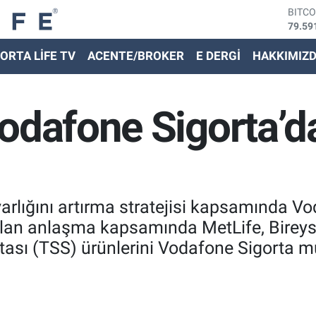
79.59
DOLA
45,43
EURO
ORTA LİFE TV
ACENTE/BROKER
E DERGİ
HAKKIMIZ
53,38
STER
61,60
odafone Sigorta’da
G.ALT
6862,
BİST
14.59
varlığını artırma stratejisi kapsamında Vod
pılan anlaşma kapsamında MetLife, Bireys
ası (TSS) ürünlerini Vodafone Sigorta müş