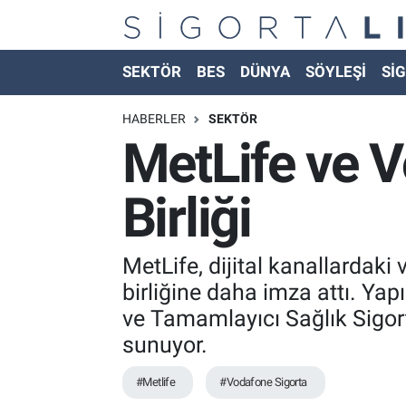
Nöbetçi Eczaneler
SEKTÖR
BES
DÜNYA
SÖYLEŞİ
SİG
Hava Durumu
HABERLER
SEKTÖR
MetLife ve V
Namaz Vakitleri
Birliği
Trafik Durumu
Süper Lig Puan Durumu ve Fikstür
MetLife, dijital kanallardaki 
birliğine daha imza attı. Ya
Tüm Manşetler
ve Tamamlayıcı Sağlık Sigort
sunuyor.
Son Dakika Haberleri
#Metlife
#Vodafone Sigorta
Haber Arşivi