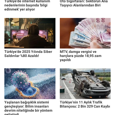
Türkiye'de internet kullanım
Oto Sigortaları: Sektörün Ana
nedenlerinin başında 'bilgi
Taşıyıcı Alanlarından Biri
edinmek' yer alıyor
Türkiye’de 2025 Yılında Siber
MTV, damga vergisi ve
Saldırılar %80 Azaldı!
harçlara yüzde 18,95 zam
yapıldı
Yaşlanan bağışıklık sistemi
Türkiye’nin 11 Aylık Trafik
gençleşiyor: Bilim insanları
Bilançosu: 2 Bin 329 Can Kaybı
devrim niteliğinde bir yöntem
geliştirdi