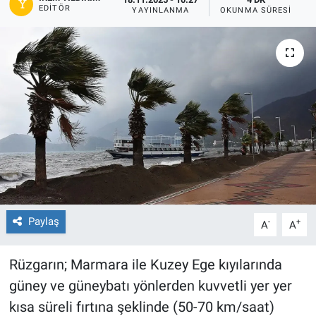
EDITÖR
YAYINLANMA
OKUNMA SÜRESI
Paylaş
-
+
A
A
Rüzgarın; Marmara ile Kuzey Ege kıyılarında
güney ve güneybatı yönlerden kuvvetli yer yer
kısa süreli fırtına şeklinde (50-70 km/saat)