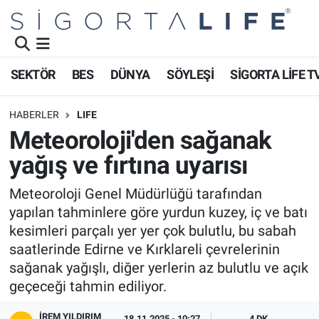
Nöbetçi Eczaneler
SEKTÖR
BES
DÜNYA
SÖYLEŞİ
SİGORTA LİFE T
Hava Durumu
HABERLER
LIFE
Namaz Vakitleri
Meteoroloji'den sağanak
yağış ve fırtına uyarısı
Trafik Durumu
Meteoroloji Genel Müdürlüğü tarafından
Süper Lig Puan Durumu ve Fikstür
yapılan tahminlere göre yurdun kuzey, iç ve batı
kesimleri parçalı yer yer çok bulutlu, bu sabah
Tüm Manşetler
saatlerinde Edirne ve Kırklareli çevrelerinin
sağanak yağışlı, diğer yerlerin az bulutlu ve açık
Son Dakika Haberleri
geçeceği tahmin ediliyor.
Haber Arşivi
İREM YILDIRIM
18.11.2025 - 10:27
4 DK