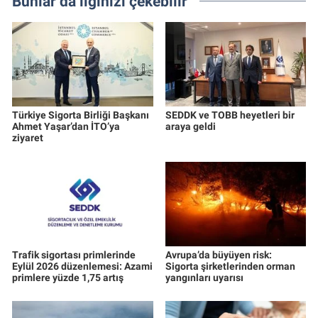
Bunlar da ilginizi çekebilir
Türkiye Sigorta Birliği Başkanı
SEDDK ve TOBB heyetleri bir
Ahmet Yaşar’dan İTO’ya
araya geldi
ziyaret
Trafik sigortası primlerinde
Avrupa’da büyüyen risk:
Eylül 2026 düzenlemesi: Azami
Sigorta şirketlerinden orman
primlere yüzde 1,75 artış
yangınları uyarısı