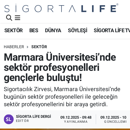
Nöbetçi Eczaneler
SEKTÖR
BES
DÜNYA
SÖYLEŞİ
SİGORTA LİFE T
Hava Durumu
HABERLER
SEKTÖR
Namaz Vakitleri
Marmara Üniversitesi’nde
sektör profesyonelleri
Trafik Durumu
gençlerle buluştu!
Süper Lig Puan Durumu ve Fikstür
Sigortacılık Zirvesi, Marmara Üniversitesi’nde
bugünün sektör profesyonelleri ile geleceğin
Tüm Manşetler
sektör profesyonellerini bir araya getirdi.
Son Dakika Haberleri
SIGORTA LIFE DERGI
09.12.2025 - 09:48
09.12.2025 - 10:2
EDITÖR
YAYINLANMA
GÜNCELLEME
Haber Arşivi