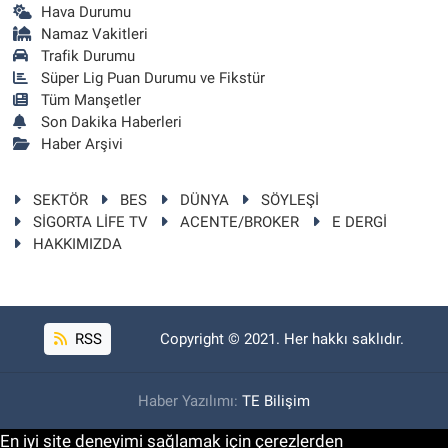
Hava Durumu
Namaz Vakitleri
Trafik Durumu
Süper Lig Puan Durumu ve Fikstür
Tüm Manşetler
Son Dakika Haberleri
Haber Arşivi
SEKTÖR
BES
DÜNYA
SÖYLEŞİ
SİGORTA LİFE TV
ACENTE/BROKER
E DERGİ
HAKKIMIZDA
RSS
Copyright © 2021. Her hakkı saklıdır.
Haber Yazılımı:
TE Bilişim
En iyi site deneyimi sağlamak için çerezlerden