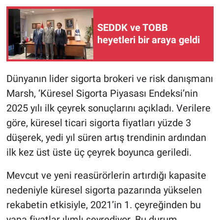
SEDDK ve TOBB
heyetleri bir araya geldi
Dünyanın lider sigorta brokeri ve risk danışmanı
Marsh, ‘Küresel Sigorta Piyasası Endeksi’nin
2025 yılı ilk çeyrek sonuçlarını açıkladı. Verilere
göre, küresel ticari sigorta fiyatları yüzde 3
düşerek, yedi yıl süren artış trendinin ardından
ilk kez üst üste üç çeyrek boyunca geriledi.
Mevcut ve yeni reasürörlerin artırdığı kapasite
nedeniyle küresel sigorta pazarında yükselen
rekabetin etkisiyle, 2021’in 1. çeyreğinden bu
yana fiyatlar ılımlı seyrediyor. Bu durum