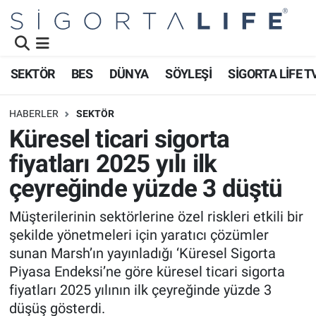
Nöbetçi Eczaneler
SEKTÖR
BES
DÜNYA
SÖYLEŞİ
SİGORTA LİFE T
Hava Durumu
HABERLER
SEKTÖR
Namaz Vakitleri
Küresel ticari sigorta
fiyatları 2025 yılı ilk
Trafik Durumu
çeyreğinde yüzde 3 düştü
Süper Lig Puan Durumu ve Fikstür
Müşterilerinin sektörlerine özel riskleri etkili bir
şekilde yönetmeleri için yaratıcı çözümler
Tüm Manşetler
sunan Marsh’ın yayınladığı ‘Küresel Sigorta
Son Dakika Haberleri
Piyasa Endeksi’ne göre küresel ticari sigorta
fiyatları 2025 yılının ilk çeyreğinde yüzde 3
Haber Arşivi
düşüş gösterdi.