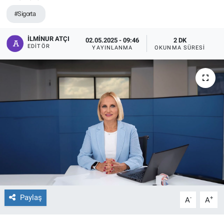
#Sigorta
İLMINUR ATÇI
02.05.2025 - 09:46
2 DK
EDITÖR
YAYINLANMA
OKUNMA SÜRESI
Paylaş
-
+
A
A