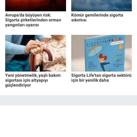
Avrupa’da büyüyen risk:
Kömür gemilerinde sigorta
Sigorta şirketlerinden orman
sıkıntısı
yangınları uyarısı
Yeni yönetmelik, yaşlı bakım
Sigorta Life'tan sigorta sektörü
sigortası için altyapıyı
için bir yenilik daha
güçlendiriyor