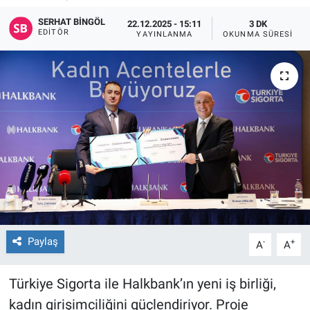
SERHAT BINGÖL
22.12.2025 - 15:11
3 DK
EDITÖR
YAYINLANMA
OKUNMA SÜRESI
Paylaş
-
+
A
A
Türkiye Sigorta ile Halkbank’ın yeni iş birliği,
kadın girişimciliğini güçlendiriyor. Proje