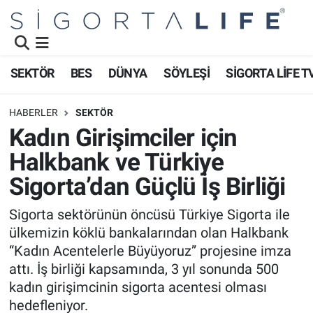
Nöbetçi Eczaneler
SEKTÖR
BES
DÜNYA
SÖYLEŞİ
SİGORTA LİFE T
Hava Durumu
HABERLER
SEKTÖR
Namaz Vakitleri
Kadın Girişimciler için
Halkbank ve Türkiye
Trafik Durumu
Sigorta’dan Güçlü İş Birliği
Süper Lig Puan Durumu ve Fikstür
Sigorta sektörünün öncüsü Türkiye Sigorta ile
ülkemizin köklü bankalarından olan Halkbank
Tüm Manşetler
“Kadın Acentelerle Büyüyoruz” projesine imza
Son Dakika Haberleri
attı. İş birliği kapsamında, 3 yıl sonunda 500
kadın girişimcinin sigorta acentesi olması
Haber Arşivi
hedefleniyor.