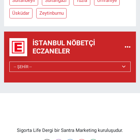
Sultanbeyli
Sultangazi
Tuzla
Ümraniye
Üsküdar
Zeytinburnu
İSTANBUL NÖBETÇI
ECZANELER
Sigorta Life Dergi bir Santra Marketing kuruluşudur.