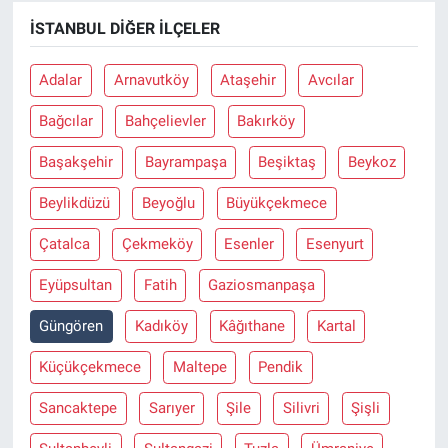
İSTANBUL DIĞER İLÇELER
Adalar
Arnavutköy
Ataşehir
Avcılar
Bağcılar
Bahçelievler
Bakırköy
Başakşehir
Bayrampaşa
Beşiktaş
Beykoz
Beylikdüzü
Beyoğlu
Büyükçekmece
Çatalca
Çekmeköy
Esenler
Esenyurt
Eyüpsultan
Fatih
Gaziosmanpaşa
Güngören
Kadıköy
Kâğıthane
Kartal
Küçükçekmece
Maltepe
Pendik
Sancaktepe
Sarıyer
Şile
Silivri
Şişli