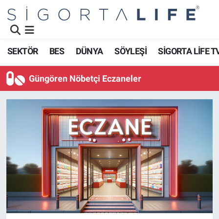
Nöbetçi Eczaneler
SEKTÖR
BES
DÜNYA
SÖYLEŞİ
SİGORTA LİFE T
Hava Durumu
Güngören Nöbetçi Eczaneler
Namaz Vakitleri
Trafik Durumu
Süper Lig Puan Durumu ve Fikstür
Tüm Manşetler
Son Dakika Haberleri
Haber Arşivi