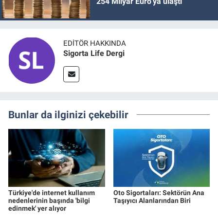
254 Milyar Euro’ya ulaştı
EDITÖR HAKKINDA
Sigorta Life Dergi
Bunlar da ilginizi çekebilir
Türkiye'de internet kullanım
Oto Sigortaları: Sektörün Ana
nedenlerinin başında 'bilgi
Taşıyıcı Alanlarından Biri
edinmek' yer alıyor