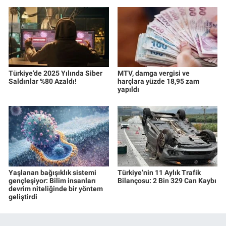
Türkiye’de 2025 Yılında Siber
MTV, damga vergisi ve
Saldırılar %80 Azaldı!
harçlara yüzde 18,95 zam
yapıldı
Yaşlanan bağışıklık sistemi
Türkiye’nin 11 Aylık Trafik
gençleşiyor: Bilim insanları
Bilançosu: 2 Bin 329 Can Kaybı
devrim niteliğinde bir yöntem
geliştirdi