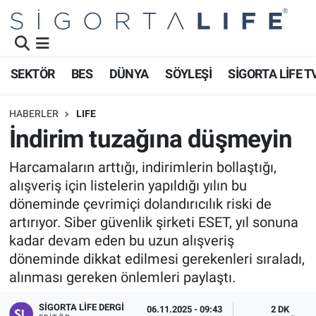
Nöbetçi Eczaneler
SEKTÖR
BES
DÜNYA
SÖYLEŞİ
SİGORTA LİFE T
Hava Durumu
HABERLER
LIFE
Namaz Vakitleri
İndirim tuzağına düşmeyin
Trafik Durumu
Harcamaların arttığı, indirimlerin bollaştığı,
alışveriş için listelerin yapıldığı yılın bu
Süper Lig Puan Durumu ve Fikstür
döneminde çevrimiçi dolandırıcılık riski de
artırıyor. Siber güvenlik şirketi ESET, yıl sonuna
Tüm Manşetler
kadar devam eden bu uzun alışveriş
döneminde dikkat edilmesi gerekenleri sıraladı,
Son Dakika Haberleri
alınması gereken önlemleri paylaştı.
Haber Arşivi
SIGORTA LIFE DERGI
06.11.2025 - 09:43
2 DK