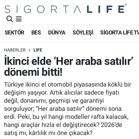
Nöbetçi Eczaneler
SEKTÖR
BES
DÜNYA
SÖYLEŞİ
SİGORTA LİFE T
Hava Durumu
HABERLER
LIFE
Namaz Vakitleri
İkinci elde ‘Her araba satılır’
dönemi bitti!
Trafik Durumu
Türkiye ikinci el otomobil piyasasında köklü bir
Süper Lig Puan Durumu ve Fikstür
değişim yaşıyor. Artık alıcılar sadece fiyatı
değil, donanımı, geçmişi ve garantiyi
Tüm Manşetler
sorguluyor; “Her araba satılır” dönemi sona
erdi. Peki, bu yıl hangi modeller rafta kalacak,
Son Dakika Haberleri
hangi araçlar hızla el değiştirecek? 2026’de
satış mı, kârlılık mı öne çıkacak?
Haber Arşivi