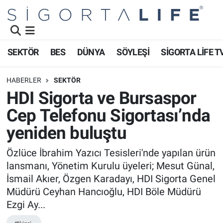
Nöbetçi Eczaneler
SEKTÖR
BES
DÜNYA
SÖYLEŞİ
SİGORTA LİFE T
Hava Durumu
HABERLER
SEKTÖR
Namaz Vakitleri
HDI Sigorta ve Bursaspor
Cep Telefonu Sigortası’nda
Trafik Durumu
yeniden buluştu
Süper Lig Puan Durumu ve Fikstür
Özlüce İbrahim Yazıcı Tesisleri'nde yapılan ürün
lansmanı, Yönetim Kurulu üyeleri; Mesut Günal,
Tüm Manşetler
İsmail Akıer, Özgen Karadayı, HDI Sigorta Genel
Son Dakika Haberleri
Müdürü Ceyhan Hancıoğlu, HDI Böle Müdürü
Ezgi Ay...
Haber Arşivi