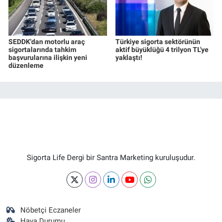
SEDDK'dan motorlu araç
Türkiye sigorta sektörünün
sigortalarında tahkim
aktif büyüklüğü 4 trilyon TL'ye
başvurularına ilişkin yeni
yaklaştı!
düzenleme
Sigorta Life Dergi bir Santra Marketing kuruluşudur.
Nöbetçi Eczaneler
Hava Durumu