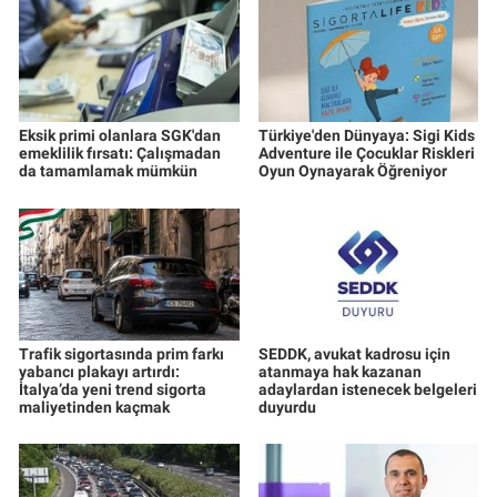
Eksik primi olanlara SGK'dan
Türkiye'den Dünyaya: Sigi Kids
emeklilik fırsatı: Çalışmadan
Adventure ile Çocuklar Riskleri
da tamamlamak mümkün
Oyun Oynayarak Öğreniyor
Trafik sigortasında prim farkı
SEDDK, avukat kadrosu için
yabancı plakayı artırdı:
atanmaya hak kazanan
İtalya’da yeni trend sigorta
adaylardan istenecek belgeleri
maliyetinden kaçmak
duyurdu