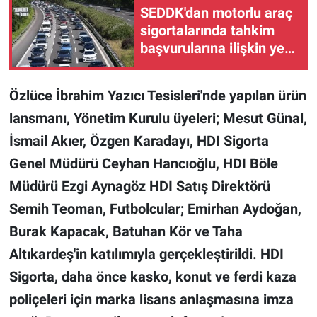
SEDDK'dan motorlu araç
sigortalarında tahkim
başvurularına ilişkin yeni
düzenleme
Özlüce İbrahim Yazıcı Tesisleri'nde yapılan ürün
lansmanı, Yönetim Kurulu üyeleri; Mesut Günal,
İsmail Akıer, Özgen Karadayı, HDI Sigorta
Genel Müdürü Ceyhan Hancıoğlu, HDI Böle
Müdürü Ezgi Aynagöz HDI Satış Direktörü
Semih Teoman, Futbolcular; Emirhan Aydoğan,
Burak Kapacak, Batuhan Kör ve Taha
Altıkardeş'in katılımıyla gerçekleştirildi.
HDI
Sigorta, daha önce kasko, konut ve ferdi kaza
poliçeleri için marka lisans anlaşmasına imza