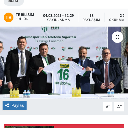
#Ikinci
TE BILISIM
04.03.2021 - 12:29
18
2 DK
EDITÖR
YAYINLANMA
PAYLAŞIM
OKUNMA S
Paylaş
-
+
A
A