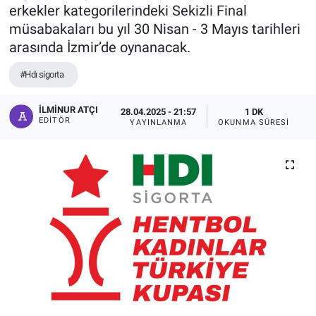
erkekler kategorilerindeki Sekizli Final
müsabakaları bu yıl 30 Nisan - 3 Mayıs tarihleri
arasında İzmir’de oynanacak.
#Hdı sigorta
İLMINUR ATÇI
28.04.2025 - 21:57
1 DK
EDITÖR
YAYINLANMA
OKUNMA SÜRESI