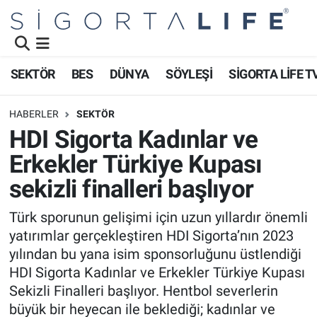
Nöbetçi Eczaneler
SEKTÖR
BES
DÜNYA
SÖYLEŞİ
SİGORTA LİFE T
Hava Durumu
HABERLER
SEKTÖR
Namaz Vakitleri
HDI Sigorta Kadınlar ve
Erkekler Türkiye Kupası
Trafik Durumu
sekizli finalleri başlıyor
Süper Lig Puan Durumu ve Fikstür
Türk sporunun gelişimi için uzun yıllardır önemli
yatırımlar gerçekleştiren HDI Sigorta’nın 2023
Tüm Manşetler
yılından bu yana isim sponsorluğunu üstlendiği
Son Dakika Haberleri
HDI Sigorta Kadınlar ve Erkekler Türkiye Kupası
Sekizli Finalleri başlıyor. Hentbol severlerin
Haber Arşivi
büyük bir heyecan ile beklediği; kadınlar ve