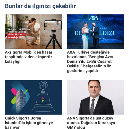
Bunlar da ilginizi çekebilir
Aksigorta Mobil’den hasar
AXA Türkiye desteğiyle
tespitinde video ekspertiz
hazırlanan “Bengisu Avcı-
kolaylığı!
Deniz Yıldızı-Bir Cesaret
Öyküsü” belgeselinin ön
gösterimi yapıldı
Quick Sigorta Borsa
ANA Sigorta’da üst düzey
İstanbul’da işlem görmeye
atama: Doğukan Karakaya
başlıyor
GMY oldu