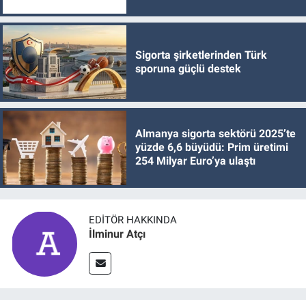
Sigorta şirketlerinden Türk
sporuna güçlü destek
Almanya sigorta sektörü 2025’te
yüzde 6,6 büyüdü: Prim üretimi
254 Milyar Euro’ya ulaştı
EDITÖR HAKKINDA
İlminur Atçı