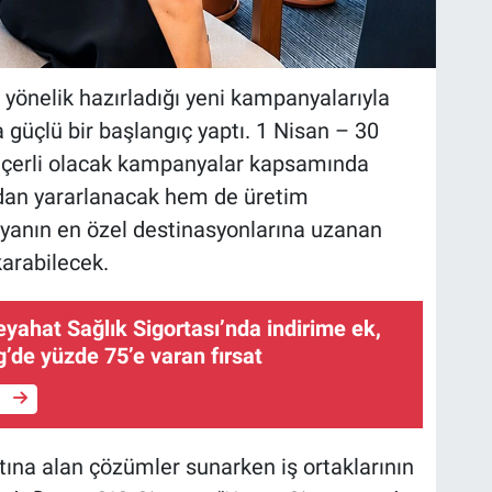
 yönelik hazırladığı yeni kampanyalarıyla
güçlü bir başlangıç yaptı. 1 Nisan – 30
geçerli olacak kampanyalar kapsamında
ından yararlanacak hem de üretim
nyanın en özel destinasyonlarına uzanan
karabilecek.
eyahat Sağlık Sigortası’nda indirime ek,
’de yüzde 75’e varan fırsat
e
tına alan çözümler sunarken iş ortaklarının