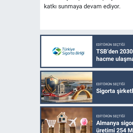
katkı sunmaya devam ediyor.
EDITÖRÜN SEÇTIĞI
TSB’den 2030 
hacme ulaşma
EDITÖRÜN SEÇTIĞI
Sigorta şirke
EDITÖRÜN SEÇTIĞI
Almanya sigor
üretimi 254 Mi