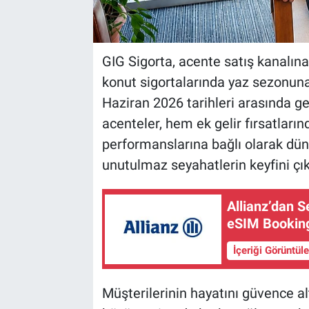
GIG Sigorta, acente satış kanalına
konut sigortalarında yaz sezonuna 
Haziran 2026 tarihleri arasında 
acenteler, hem ek gelir fırsatlar
performanslarına bağlı olarak dü
unutulmaz seyahatlerin keyfini çı
Allianz’dan S
eSIM Booking
İçeriği Görüntül
Müşterilerinin hayatını güvence al