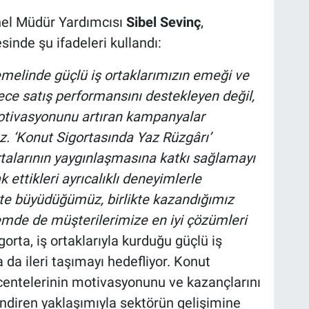
nel Müdür Yardımcısı
Sibel Sevinç
,
inde şu ifadeleri kullandı:
emelinde güçlü iş ortaklarımızın emeği ve
ece satış performansını destekleyen değil,
otivasyonunu artıran kampanyalar
. ‘Konut Sigortasında Yaz Rüzgârı’
alarının yaygınlaşmasına katkı sağlamayı
 ettikleri ayrıcalıklı deneyimlerle
kte büyüdüğümüz, birlikte kazandığımız
mde de müşterilerimize en iyi çözümleri
gorta, iş ortaklarıyla kurduğu güçlü iş
 da ileri taşımayı hedefliyor. Konut
acentelerinin motivasyonunu ve kazançlarını
endiren yaklaşımıyla sektörün gelişimine