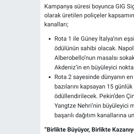
Kampanya süresi boyunca GIG Sigor
olarak üretilen poliçeler kapsamın
kanalları;
Rota 1 ile Güney İtalya’nın eş
ödülünün sahibi olacak. Napoli
Alberobello’nun masalsı sokakl
Akdeniz’in en büyüleyici nokta
Rota 2 sayesinde dünyanın en 
bazılarını kapsayan 15 günlük
ödüllendirilecek. Pekin’den Çi
Yangtze Nehri’nin büyüleyici 
başarılı dağıtım kanallarına u
“Birlikte Büyüyor, Birlikte Kazanı