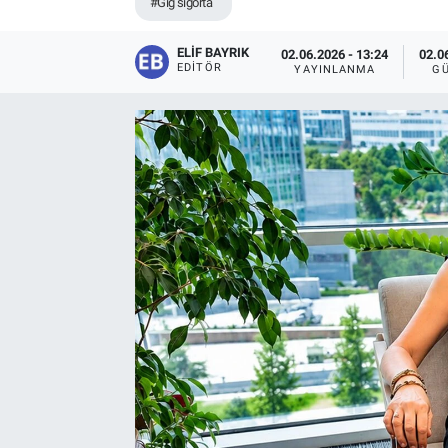
#Gıg sigorta
ELIF BAYRIK
02.06.2026 - 13:24
02.0
EDITÖR
YAYINLANMA
G