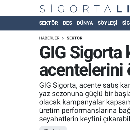
Nöbetçi Eczaneler
SEKTÖR
BES
DÜNYA
SÖYLEŞİ
SİG
Hava Durumu
HABERLER
SEKTÖR
GIG Sigorta
Namaz Vakitleri
acentelerini 
Trafik Durumu
Süper Lig Puan Durumu ve Fikstür
GIG Sigorta, acente satış ka
yaz sezonuna güçlü bir başla
Tüm Manşetler
olacak kampanyalar kapsamın
üretim performanslarına bağ
Son Dakika Haberleri
seyahatlerin keyfini çıkarabi
Haber Arşivi