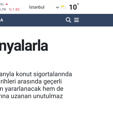
1,74
%-1.82
°
10
İstanbul
R
620
%0.02
DA
690
%0.19
LİN
380
%0.18
IN
nyalarla
09000
%0.19
100
8,00
%0
arıyla konut sigortalarında
ihleri arasında geçerli
an yararlanacak hem de
arına uzanan unutulmaz