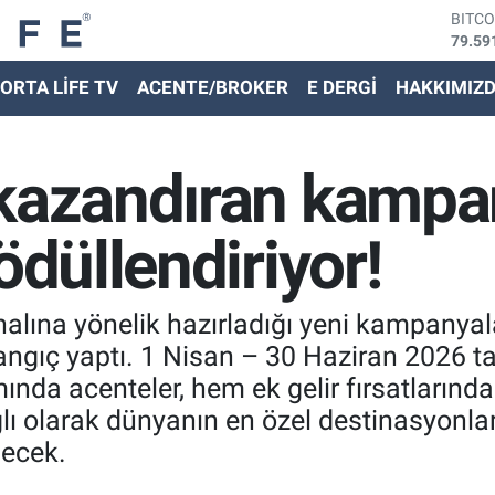
79.59
DOLA
45,43
EURO
ORTA LİFE TV
ACENTE/BROKER
E DERGİ
HAKKIMIZ
53,38
STER
61,60
G.ALT
 kazandıran kampa
6862,
BİST
14.59
ödüllendiriyor!
nalına yönelik hazırladığı yeni kampanyal
ngıç yaptı. 1 Nisan – 30 Haziran 2026 tar
da acenteler, hem ek gelir fırsatlarınd
lı olarak dünyanın en özel destinasyonl
lecek.