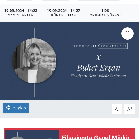
19.09.2024 - 14:23
19.09.2024 - 14:27
1 DK
YAYINLANMA
GÜNCELLEME
OKUNMA SÜRESI
Paylaş
-
+
A
A
Fibasigorta Genel Müdür