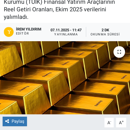
Kurumu (TÜİK) Finansal Yatırım Araçlarının
Reel Getiri Oranları, Ekim 2025 verilerini
yalımladı.
İREM YILDIRIM
07.11.2025 - 11:47
2 DK
EDITÖR
YAYINLANMA
OKUNMA SÜRESI
Paylaş
-
+
A
A