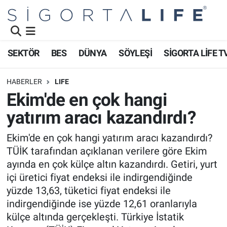
Nöbetçi Eczaneler
SEKTÖR
BES
DÜNYA
SÖYLEŞİ
SİGORTA LİFE T
Hava Durumu
HABERLER
LIFE
Namaz Vakitleri
Ekim'de en çok hangi
yatırım aracı kazandırdı?
Trafik Durumu
Ekim'de en çok hangi yatırım aracı kazandırdı?
Süper Lig Puan Durumu ve Fikstür
TÜİK tarafından açıklanan verilere göre Ekim
ayında en çok külçe altın kazandırdı. Getiri, yurt
Tüm Manşetler
içi üretici fiyat endeksi ile indirgendiğinde
yüzde 13,63, tüketici fiyat endeksi ile
Son Dakika Haberleri
indirgendiğinde ise yüzde 12,61 oranlarıyla
külçe altında gerçekleşti. Türkiye İstatik
Haber Arşivi