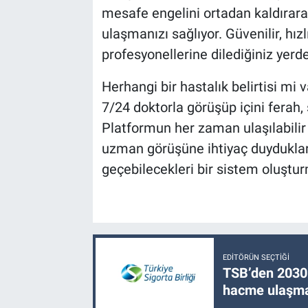
mesafe engelini ortadan kaldırara
ulaşmanızı sağlıyor. Güvenilir, hız
profesyonellerine dilediğiniz yerd
Herhangi bir hastalık belirtisi mi
7/24 doktorla görüşüp içini ferah, 
Platformun her zaman ulaşılabilir
uzman görüşüne ihtiyaç duydukları
geçebilecekleri bir sistem oluştur
EDITÖRÜN SEÇTIĞI
TSB’den 2030 
hacme ulaşma