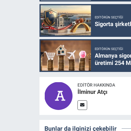
EDITÖRÜN SEÇTIĞI
Sigorta şirke
EDITÖRÜN SEÇTIĞI
Almanya sigor
üretimi 254 Mi
EDITÖR HAKKINDA
İlminur Atçı
Bunlar da ilginizi çekebilir