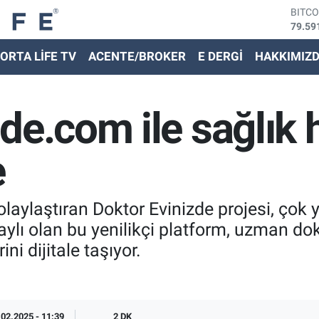
79.59
DOLA
45,43
EURO
ORTA LİFE TV
ACENTE/BROKER
E DERGİ
HAKKIMIZ
53,38
STER
61,60
G.ALT
de.com ile sağlık 
6862,
BİST
14.59
e
kolaylaştıran Doktor Evinizde projesi, ço
aylı olan bu yenilikçi platform, uzman dok
ni dijitale taşıyor.
.02.2025 - 11:39
2 DK