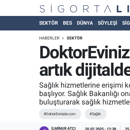
Nöbetçi Eczaneler
SEKTÖR
BES
DÜNYA
SÖYLEŞİ
SİG
Hava Durumu
HABERLER
SEKTÖR
DoktorEviniz
Namaz Vakitleri
artık dijitald
Trafik Durumu
Süper Lig Puan Durumu ve Fikstür
Sağlık hizmetlerine erişimi 
başlıyor. Sağlık Bakanlığı on
Tüm Manşetler
buluşturarak sağlık hizmetleri
Son Dakika Haberleri
#DoktorEvinizde.com
#Sağlık
Haber Arşivi
İLMINUR ATÇI
20.02.2025 - 12:38
25