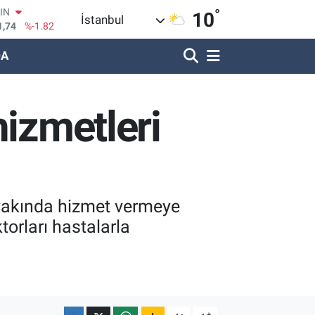
1,74
%-1.82
°
10
R
İstanbul
620
%0.02
DA
690
%0.19
LİN
380
%0.18
IN
hizmetleri
09000
%0.19
100
8,00
%0
k yakında hizmet vermeye
torları hastalarla
-
+