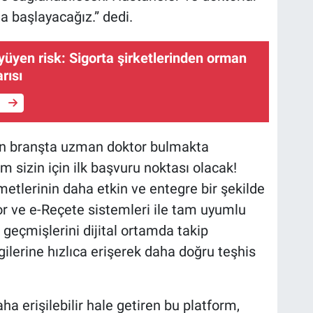
 başlayacağız.” dedi.
üyen risk: Sigorta şirketlerinden orman
rısı
e
lan branşta uzman doktor bulmakta
m sizin için ilk başvuru noktası olacak!
zmetlerinin daha etkin ve entegre bir şekilde
or ve e-Reçete sistemleri ile tam uyumlu
 geçmişlerini dijital ortamda takip
gilerine hızlıca erişerek daha doğru teşhis
a erişilebilir hale getiren bu platform,