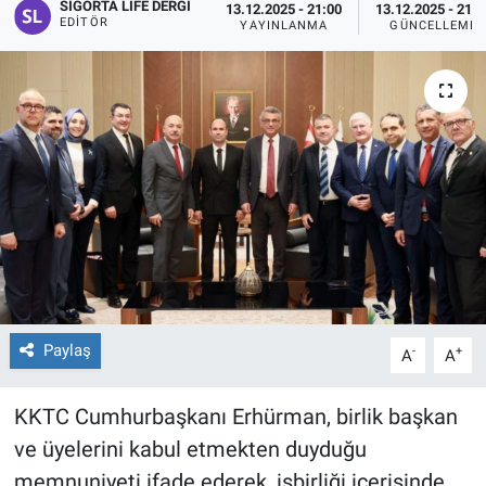
SIGORTA LIFE DERGI
13.12.2025 - 21:00
13.12.2025 - 21:0
EDITÖR
YAYINLANMA
GÜNCELLEME
Paylaş
-
+
A
A
KKTC Cumhurbaşkanı Erhürman, birlik başkan
ve üyelerini kabul etmekten duyduğu
memnuniyeti ifade ederek, işbirliği içerisinde