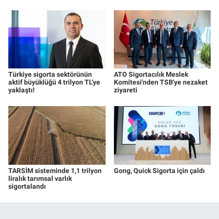
Türkiye sigorta sektörünün
ATO Sigortacılık Meslek
aktif büyüklüğü 4 trilyon TL'ye
Komitesi'nden TSB'ye nezaket
yaklaştı!
ziyareti
TARSİM sisteminde 1,1 trilyon
Gong, Quick Sigorta için çaldı
liralık tarımsal varlık
sigortalandı