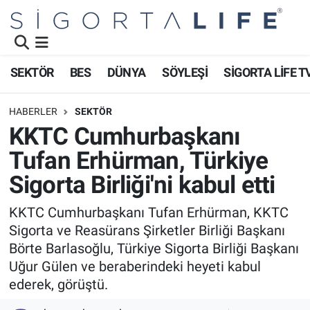
Nöbetçi Eczaneler
SEKTÖR
BES
DÜNYA
SÖYLEŞİ
SİGORTA LİFE T
Hava Durumu
HABERLER
SEKTÖR
Namaz Vakitleri
KKTC Cumhurbaşkanı
Tufan Erhürman, Türkiye
Trafik Durumu
Sigorta Birliği'ni kabul etti
Süper Lig Puan Durumu ve Fikstür
KKTC Cumhurbaşkanı Tufan Erhürman, KKTC
Sigorta ve Reasürans Şirketler Birliği Başkanı
Tüm Manşetler
Börte Barlasoğlu, Türkiye Sigorta Birliği Başkanı
Son Dakika Haberleri
Uğur Gülen ve beraberindeki heyeti kabul
ederek, görüştü.
Haber Arşivi