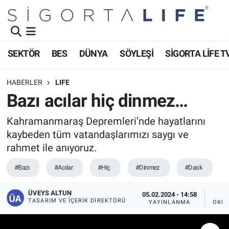
Nöbetçi Eczaneler
SEKTÖR
BES
DÜNYA
SÖYLEŞİ
SİGORTA LİFE T
Hava Durumu
HABERLER
LIFE
Namaz Vakitleri
Bazı acılar hiç dinmez…
Trafik Durumu
Kahramanmaraş Depremleri’nde hayatlarını
kaybeden tüm vatandaşlarımızı saygı ve
Süper Lig Puan Durumu ve Fikstür
rahmet ile anıyoruz.
#Bazı
#Acılar
#Hiç
#Dinmez
#Dask
Tüm Manşetler
ÜVEYS ALTUN
Son Dakika Haberleri
05.02.2024 - 14:58
TASARIM VE İÇERIK DIREKTÖRÜ
YAYINLANMA
OKUN
Haber Arşivi