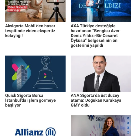
Aksigorta Mobil’den hasar
AXA Türkiye desteğiyle
tespitinde video ekspertiz
hazırlanan “Bengisu Avcı-
kolaylığı!
Deniz Yıldızı-Bir Cesaret
Öyküsü” belgeselinin ön
gösterimi yapıldı
Quick Sigorta Borsa
ANA Sigorta’da üst düzey
İstanbul’da işlem görmeye
atama: Doğukan Karakaya
başlıyor
GMY oldu