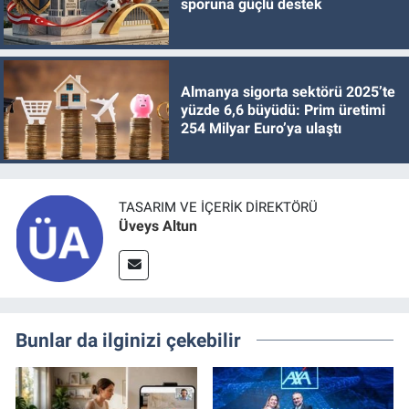
sporuna güçlü destek
Almanya sigorta sektörü 2025’te
yüzde 6,6 büyüdü: Prim üretimi
254 Milyar Euro’ya ulaştı
TASARIM VE İÇERIK DIREKTÖRÜ
Üveys Altun
Bunlar da ilginizi çekebilir