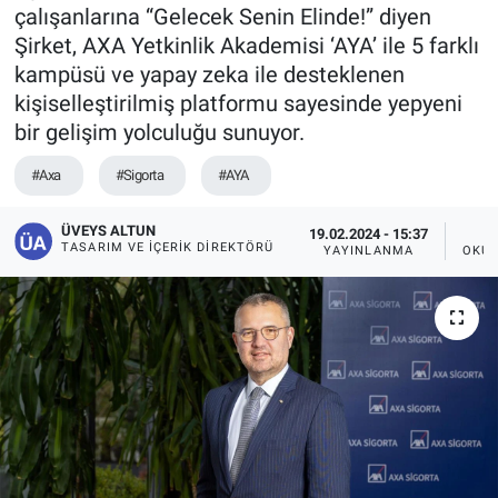
çalışanlarına “Gelecek Senin Elinde!” diyen
Şirket, AXA Yetkinlik Akademisi ‘AYA’ ile 5 farklı
kampüsü ve yapay zeka ile desteklenen
kişiselleştirilmiş platformu sayesinde yepyeni
bir gelişim yolculuğu sunuyor.
#Axa
#Sigorta
#AYA
ÜVEYS ALTUN
19.02.2024 - 15:37
TASARIM VE İÇERIK DIREKTÖRÜ
YAYINLANMA
OKUN