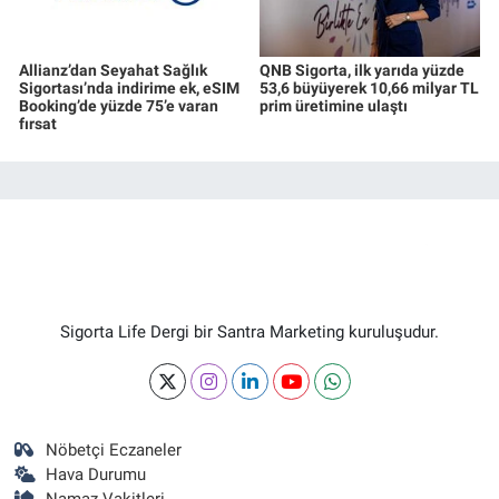
Allianz’dan Seyahat Sağlık
QNB Sigorta, ilk yarıda yüzde
Sigortası’nda indirime ek, eSIM
53,6 büyüyerek 10,66 milyar TL
Booking’de yüzde 75’e varan
prim üretimine ulaştı
fırsat
Sigorta Life Dergi bir Santra Marketing kuruluşudur.
Nöbetçi Eczaneler
Hava Durumu
Namaz Vakitleri