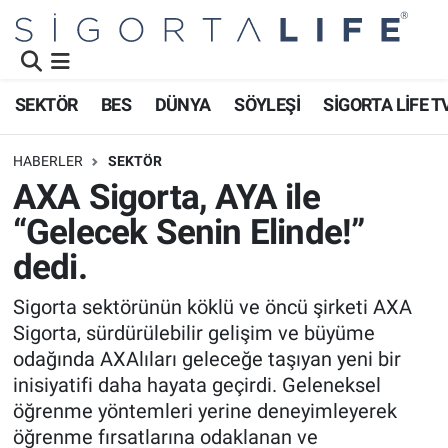
Nöbetçi Eczaneler
SEKTÖR
BES
DÜNYA
SÖYLEŞİ
SİGORTA LİFE T
Hava Durumu
HABERLER
SEKTÖR
Namaz Vakitleri
AXA Sigorta, AYA ile
“Gelecek Senin Elinde!”
Trafik Durumu
dedi.
Süper Lig Puan Durumu ve Fikstür
Sigorta sektörünün köklü ve öncü şirketi AXA
Sigorta, sürdürülebilir gelişim ve büyüme
Tüm Manşetler
odağında AXAlıları geleceğe taşıyan yeni bir
Son Dakika Haberleri
inisiyatifi daha hayata geçirdi. Geleneksel
öğrenme yöntemleri yerine deneyimleyerek
Haber Arşivi
öğrenme fırsatlarına odaklanan ve