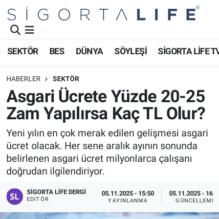
Nöbetçi Eczaneler
SEKTÖR
BES
DÜNYA
SÖYLEŞİ
SİGORTA LİFE T
Hava Durumu
HABERLER
SEKTÖR
Namaz Vakitleri
Asgari Ücrete Yüzde 20-25
Zam Yapılırsa Kaç TL Olur?
Trafik Durumu
Yeni yılın en çok merak edilen gelişmesi asgari
Süper Lig Puan Durumu ve Fikstür
ücret olacak. Her sene aralık ayının sonunda
belirlenen asgari ücret milyonlarca çalışanı
Tüm Manşetler
doğrudan ilgilendiriyor.
Son Dakika Haberleri
SIGORTA LIFE DERGI
05.11.2025 - 15:50
05.11.2025 - 16:0
EDITÖR
YAYINLANMA
GÜNCELLEME
Haber Arşivi