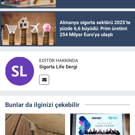
Almanya sigorta sektörü 2025’te
yüzde 6,6 büyüdü: Prim üretimi
254 Milyar Euro’ya ulaştı
EDITÖR HAKKINDA
Sigorta Life Dergi
Bunlar da ilginizi çekebilir