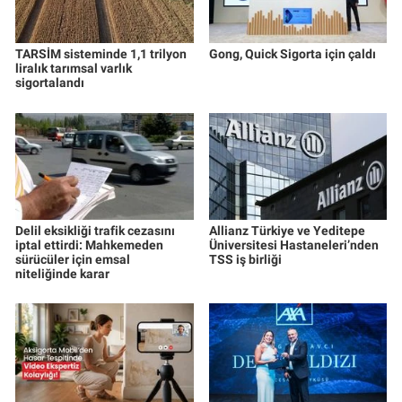
TARSİM sisteminde 1,1 trilyon
Gong, Quick Sigorta için çaldı
liralık tarımsal varlık
sigortalandı
Delil eksikliği trafik cezasını
Allianz Türkiye ve Yeditepe
iptal ettirdi: Mahkemeden
Üniversitesi Hastaneleri’nden
sürücüler için emsal
TSS iş birliği
niteliğinde karar