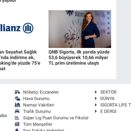
 yapıldı
dan Seyahat Sağlık
QNB Sigorta, ilk yarıda yüzde
’nda indirime ek,
53,6 büyüyerek 10,66 milyar
king’de yüzde 75’e
TL prim üretimine ulaştı
sat
Nöbetçi Eczaneler
SEKTÖR
Hava Durumu
DÜNYA
Namaz Vakitleri
SİGORTA LİFE 
Trafik Durumu
E DERGİ
udur.
Süper Lig Puan Durumu ve Fikstür
Tüm Manşetler
Son Dakika Haberleri