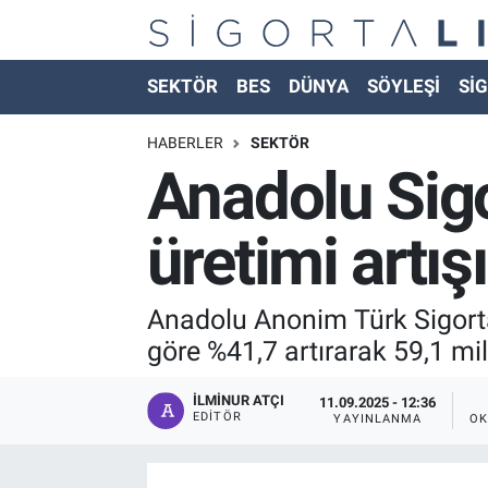
Nöbetçi Eczaneler
SEKTÖR
BES
DÜNYA
SÖYLEŞİ
SİG
Hava Durumu
HABERLER
SEKTÖR
Anadolu Sigo
Namaz Vakitleri
üretimi artışı
Trafik Durumu
Süper Lig Puan Durumu ve Fikstür
Anadolu Anonim Türk Sigorta 
göre %41,7 artırarak 59,1 mil
Tüm Manşetler
İLMINUR ATÇI
11.09.2025 - 12:36
Son Dakika Haberleri
EDITÖR
YAYINLANMA
OK
Haber Arşivi