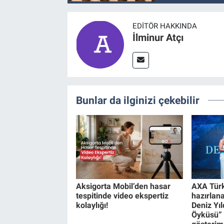
EDITÖR HAKKINDA
İlminur Atçı
Bunlar da ilginizi çekebilir
Aksigorta Mobil’den hasar
AXA Türk
tespitinde video ekspertiz
hazırlan
kolaylığı!
Deniz Yıl
Öyküsü” 