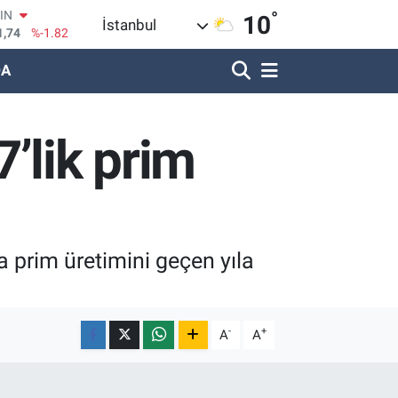
OIN
°
10
1,74
%-1.82
İstanbul
R
620
%0.02
DA
690
%0.19
LİN
380
%0.18
’lik prim
IN
09000
%0.19
100
8,00
%0
 prim üretimini geçen yıla
-
+
A
A