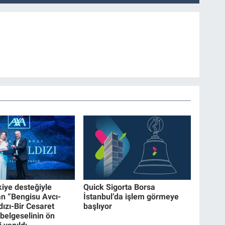
iye desteğiyle
Quick Sigorta Borsa
an “Bengisu Avcı-
İstanbul’da işlem görmeye
dızı-Bir Cesaret
başlıyor
belgeselinin ön