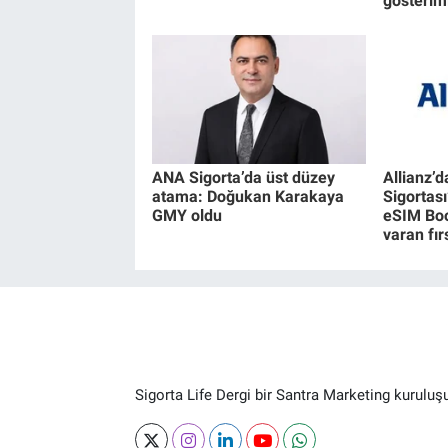
gösterimi
ANA Sigorta’da üst düzey
Allianz’
atama: Doğukan Karakaya
Sigortası
GMY oldu
eSIM Boo
varan fır
Sigorta Life Dergi bir Santra Marketing kuruluş