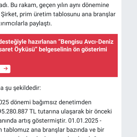
adı. Bu rakam, geçen yılın aynı dönemine
 Şirket, prim üretim tablosunu ana branşlar
ırımcılarla paylaştı.
desteğiyle hazırlanan “Bengisu Avcı-Deniz
esaret Öyküsü” belgeselinin ön gösterimi
e
a şu şekildedir:
.2025 dönemi bağımsız denetimden
5.280.887 TL tutarına ulaşarak bir önceki
nında artış göstermiştir. 01.01.2025 -
m tablomuz ana branşlar bazında ve bir