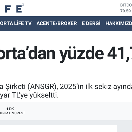
BITC
79.59
DOLA
45,43
ORTA LİFE TV
ACENTE/BROKER
E DERGİ
HAKKIMIZ
EURO
53,38
STER
61,60
rta’dan yüzde 41,7
G.ALT
6862,
BİST
14.59
Şirketi (ANSGR), 2025’in ilk sekiz ayında
yar TL’ye yükseltti.
1 DK
UNMA SÜRESI