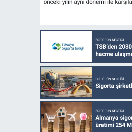
önceki yılın aynı dönemi ile karşıl
EDITÖRÜN SEÇTIĞI
TSB’den 2030 
hacme ulaşma
EDITÖRÜN SEÇTIĞI
Sigorta şirke
EDITÖRÜN SEÇTIĞI
Almanya sigor
üretimi 254 Mi