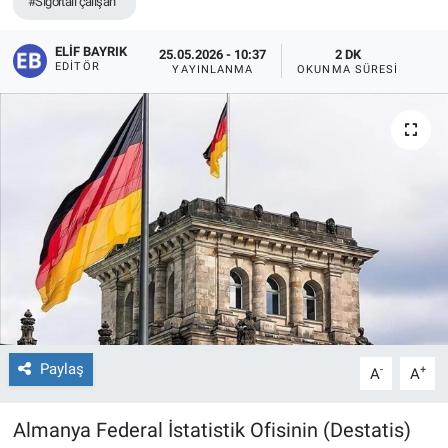
#Sigortalı çalışan
ELIF BAYRIK
25.05.2026 - 10:37
2 DK
EDITÖR
YAYINLANMA
OKUNMA SÜRESI
Paylaş
-
+
A
A
Almanya Federal İstatistik Ofisinin (Destatis)