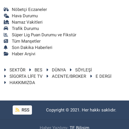
Nöbetçi Eczaneler
Hava Durumu
Namaz Vakitleri
Trafik Durumu
Süper Lig Puan Durumu ve Fikstür
Tüm Manşetler
Son Dakika Haberleri
Haber Arşivi
SEKTÖR
BES
DÜNYA
SÖYLEŞİ
SİGORTA LİFE TV
ACENTE/BROKER
E DERGİ
HAKKIMIZDA
RSS
Copyright © 2021. Her hakkı saklıdır.
Haber Yazılımı:
TE Bilişim