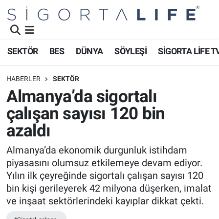
Nöbetçi Eczaneler
SEKTÖR
BES
DÜNYA
SÖYLEŞİ
SİGORTA LİFE T
Hava Durumu
HABERLER
SEKTÖR
Namaz Vakitleri
Almanya’da sigortalı
çalışan sayısı 120 bin
Trafik Durumu
azaldı
Süper Lig Puan Durumu ve Fikstür
Almanya’da ekonomik durgunluk istihdam
piyasasını olumsuz etkilemeye devam ediyor.
Tüm Manşetler
Yılın ilk çeyreğinde sigortalı çalışan sayısı 120
Son Dakika Haberleri
bin kişi gerileyerek 42 milyona düşerken, imalat
ve inşaat sektörlerindeki kayıplar dikkat çekti.
Haber Arşivi