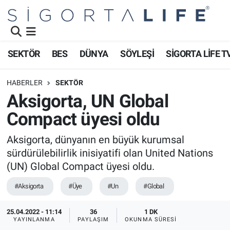
Nöbetçi Eczaneler
SEKTÖR
BES
DÜNYA
SÖYLEŞİ
SİGORTA LİFE T
Hava Durumu
HABERLER
SEKTÖR
Namaz Vakitleri
Aksigorta, UN Global
Compact üyesi oldu
Trafik Durumu
Aksigorta, dünyanın en büyük kurumsal
Süper Lig Puan Durumu ve Fikstür
sürdürülebilirlik inisiyatifi olan United Nations
(UN) Global Compact üyesi oldu.
Tüm Manşetler
#Aksigorta
#Üye
#Un
#Global
Son Dakika Haberleri
25.04.2022 - 11:14
36
1 DK
YAYINLANMA
PAYLAŞIM
OKUNMA SÜRESI
Haber Arşivi