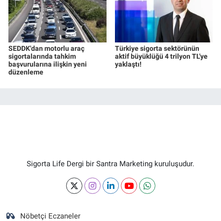
SEDDK'dan motorlu araç
Türkiye sigorta sektörünün
sigortalarında tahkim
aktif büyüklüğü 4 trilyon TL'ye
başvurularına ilişkin yeni
yaklaştı!
düzenleme
Sigorta Life Dergi bir Santra Marketing kuruluşudur.
Nöbetçi Eczaneler