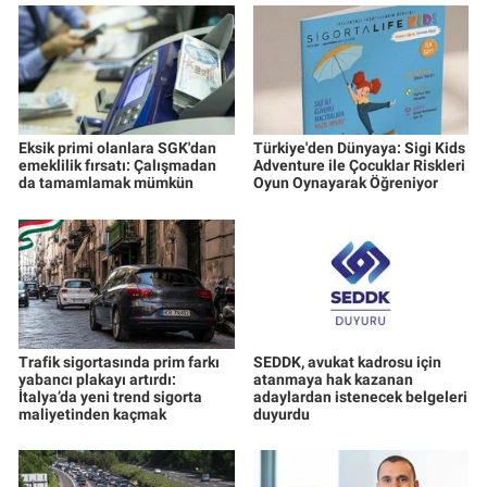
Eksik primi olanlara SGK'dan
Türkiye'den Dünyaya: Sigi Kids
emeklilik fırsatı: Çalışmadan
Adventure ile Çocuklar Riskleri
da tamamlamak mümkün
Oyun Oynayarak Öğreniyor
Trafik sigortasında prim farkı
SEDDK, avukat kadrosu için
yabancı plakayı artırdı:
atanmaya hak kazanan
İtalya’da yeni trend sigorta
adaylardan istenecek belgeleri
maliyetinden kaçmak
duyurdu