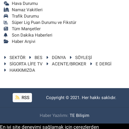
Hava Durumu
Namaz Vakitleri
Trafik Durumu
Süper Lig Puan Durumu ve Fikstür
Tüm Manşetler
Son Dakika Haberleri
Haber Arşivi
SEKTÖR
BES
DÜNYA
SÖYLEŞİ
SİGORTA LİFE TV
ACENTE/BROKER
E DERGİ
HAKKIMIZDA
RSS
Copyright © 2021. Her hakkı saklıdır.
Haber Yazılımı:
TE Bilişim
En iyi site deneyimi sağlamak için çerezlerden