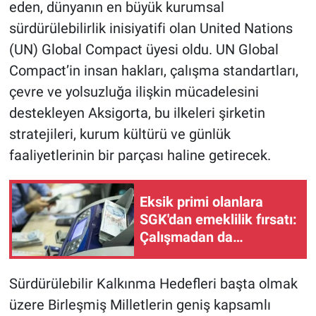
eden, dünyanın en büyük kurumsal
sürdürülebilirlik inisiyatifi olan United Nations
(UN) Global Compact üyesi oldu. UN Global
Compact’in insan hakları, çalışma standartları,
çevre ve yolsuzluğa ilişkin mücadelesini
destekleyen Aksigorta, bu ilkeleri şirketin
stratejileri, kurum kültürü ve günlük
faaliyetlerinin bir parçası haline getirecek.
Eksik primi olanlara
SGK'dan emeklilik fırsatı:
Çalışmadan da
tamamlamak mümkün
Sürdürülebilir Kalkınma Hedefleri başta olmak
üzere Birleşmiş Milletlerin geniş kapsamlı