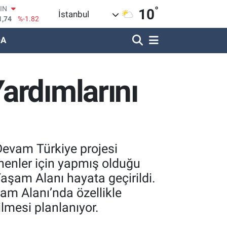
°
R
10
İstanbul
620
%0.02
DA
690
%0.19
LİN
380
%0.18
IN
ardımlarını
09000
%0.19
100
8,00
%0
Devam Türkiye projesi
enenler için yapmış olduğu
şam Alanı hayata geçirildi.
şam Alanı’nda özellikle
ilmesi planlanıyor.