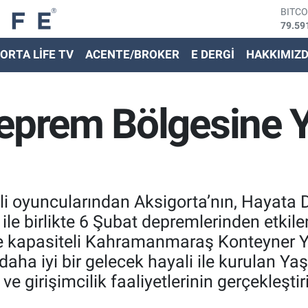
DOLA
45,43
EURO
ORTA LİFE TV
ACENTE/BROKER
E DERGİ
HAKKIMIZ
53,38
STER
61,60
G.ALT
eprem Bölgesine Y
6862,
BİST
14.59
i oyuncularından Aksigorta’nın, Hayata 
ile birlikte 6 Şubat depremlerinden etkil
e kapasiteli Kahramanmaraş Konteyner Ya
aha iyi bir gelecek hayali ile kurulan Ya
ve girişimcilik faaliyetlerinin gerçekleştir