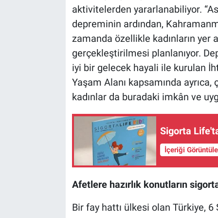
aktivitelerden yararlanabiliyor. “A
depreminin ardından, Kahramanma
zamanda özellikle kadınların yer al
gerçekleştirilmesi planlanıyor. D
iyi bir gelecek hayali ile kurula
Yaşam Alanı kapsamında ayrıca, ç
kadınlar da buradaki imkân ve uy
Sigorta Life't
İçeriği Görüntül
Afetlere hazırlık konutların sigort
Bir fay hattı ülkesi olan Türkiye, 