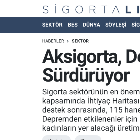
Nöbetçi Eczaneler
SEKTÖR
BES
DÜNYA
SÖYLEŞİ
SİG
Hava Durumu
HABERLER
SEKTÖR
Aksigorta, D
Namaz Vakitleri
Sürdürüyor
Trafik Durumu
Süper Lig Puan Durumu ve Fikstür
Sigorta sektörünün en öneml
kapsamında İhtiyaç Haritası 
Tüm Manşetler
destek sonrasında, 115 han
Depremden etkilenenler için d
Son Dakika Haberleri
kadınların yer alacağı üretim 
Haber Arşivi