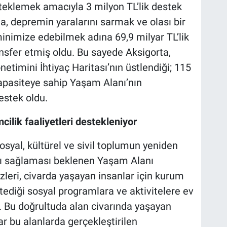
esteklemek amacıyla 3 milyon TL’lik destek
a, depremin yaralarını sarmak ve olası bir
nimize edebilmek adına 69,9 milyar TL’lik
ansfer etmiş oldu. Bu sayede Aksigorta,
imini İhtiyaç Haritası’nın üstlendiği; 115
apasiteye sahip Yaşam Alanı’nın
estek oldu.
cilik faaliyetleri destekleniyor
yal, kültürel ve sivil toplumun yeniden
kı sağlaması beklenen Yaşam Alanı
zleri, civarda yaşayan insanlar için kurum
tediği sosyal programlara ve aktivitelere ev
. Bu doğrultuda alan civarında yaşayan
lar bu alanlarda gerçekleştirilen