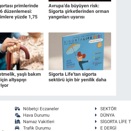
gortası primlerinde
Avrupa’da büyüyen risk:
26 düzenlemesi:
Sigorta şirketlerinden orman
imlere yüzde 1,75
yangınları uyarısı
etmelik, yaşlı bakım
Sigorta Life'tan sigorta
için altyapıyı
sektörü için bir yenilik daha
riyor
Nöbetçi Eczaneler
SEKTÖR
Hava Durumu
DÜNYA
Namaz Vakitleri
SİGORTA LİFE 
Trafik Durumu
E DERGİ