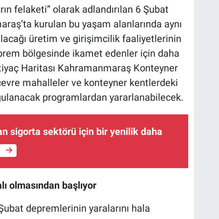
srın felaketi” olarak adlandırılan 6 Şubat
raş’ta kurulan bu yaşam alanlarında aynı
acağı üretim ve girişimcilik faaliyetlerinin
eprem bölgesinde ikamet edenler için daha
n İhtiyaç Haritası Kahramanmaraş Konteyner
evre mahalleler ve konteyner kentlerdeki
gulanacak programlardan yararlanabilecek.
an sigorta sektörü için bir yenilik daha
e
alı olmasından başlıyor
6 Şubat depremlerinin yaralarını hala