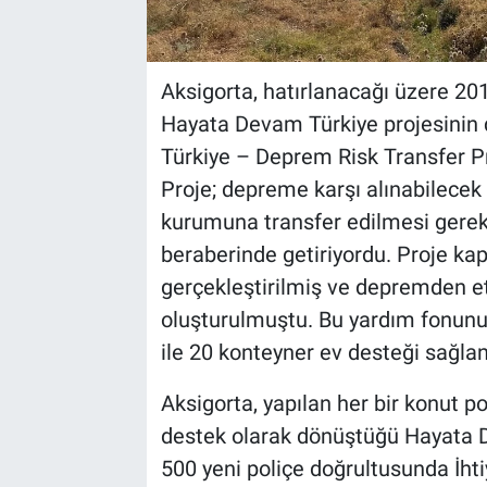
Aksigorta, hatırlanacağı üzere 201
Hayata Devam Türkiye projesinin 
Türkiye – Deprem Risk Transfer Pr
Proje; depreme karşı alınabilecek ö
kurumuna transfer edilmesi gereklil
beraberinde getiriyordu. Proje kaps
gerçekleştirilmiş ve depremden et
oluşturulmuştu. Bu yardım fonunun 
ile 20 konteyner ev desteği sağlan
Aksigorta, yapılan her bir konut p
destek olarak dönüştüğü Hayata D
500 yeni poliçe doğrultusunda İhti