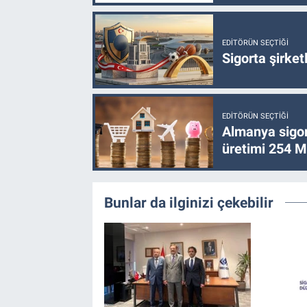
EDITÖRÜN SEÇTIĞI
Sigorta şirke
EDITÖRÜN SEÇTIĞI
Almanya sigor
üretimi 254 Mi
Bunlar da ilginizi çekebilir