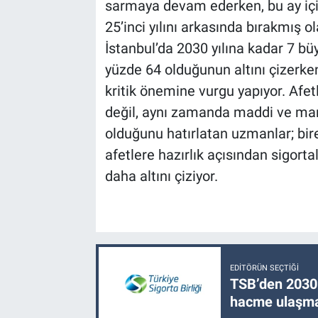
sarmaya devam ederken, bu ay iç
25’inci yılını arkasında bırakmış 
İstanbul’da 2030 yılına kadar 7 bü
yüzde 64 olduğunun altını çizerke
kritik önemine vurgu yapıyor. Afetl
değil, aynı zamanda maddi ve mane
olduğunu hatırlatan uzmanlar; bireyl
afetlere hazırlık açısından sigort
daha altını çiziyor.
EDITÖRÜN SEÇTIĞI
TSB’den 2030 
hacme ulaşma