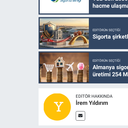
hacme ulaşma
EDITÖRÜN SEÇTIĞI
Sigorta şirke
EDITÖRÜN SEÇTIĞI
Almanya sigor
üretimi 254 Mi
EDITÖR HAKKINDA
İrem Yıldırım