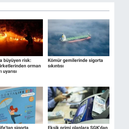
a büyüyen risk:
Kömür gemilerinde sigorta
şirketlerinden orman
sıkıntısı
ı uyarısı
ife'tan sigorta
Eksik primi olanlara SGK'dan