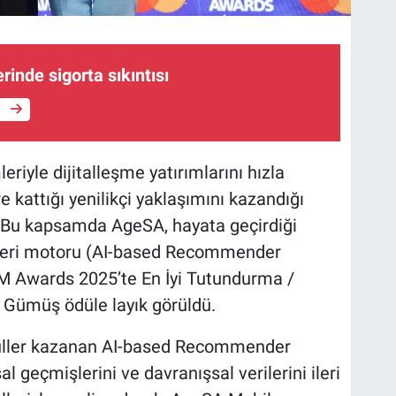
inde sigorta sıkıntısı
e
riyle dijitalleşme yatırımlarını hızla
kattığı yenilikçi yaklaşımını kazandığı
. Bu kapsamda AgeSA, hayata geçirdiği
öneri motoru (AI-based Recommender
SM Awards 2025’te En İyi Tutundurma /
 Gümüş ödüle layık görüldü.
 ödüller kazanan AI-based Recommender
al geçmişlerini ve davranışsal verilerini ileri