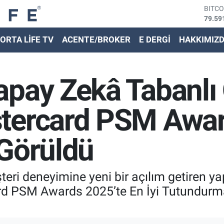
79.59
DOLA
45,43
EURO
ORTA LİFE TV
ACENTE/BROKER
E DERGİ
HAKKIMIZ
53,38
STER
61,60
apay Zekâ Tabanlı 
G.ALT
6862,
BİST
tercard PSM Awar
14.59
 Görüldü
teri deneyimine yeni bir açılım getiren y
ard PSM Awards 2025’te En İyi Tutundurm