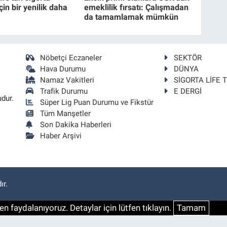
çin bir yenilik daha
emeklilik fırsatı: Çalışmadan
da tamamlamak mümkün
Nöbetçi Eczaneler
SEKTÖR
Hava Durumu
DÜNYA
Namaz Vakitleri
SİGORTA LİFE 
Trafik Durumu
E DERGİ
udur.
Süper Lig Puan Durumu ve Fikstür
Tüm Manşetler
Son Dakika Haberleri
Haber Arşivi
ır.
n faydalanıyoruz. Detaylar için lütfen tıklayın.
Tamam