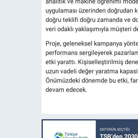
analitik ve makine öğrenimi model
uygulaması üzerinden doğrudan kiş
doğru teklifi doğru zamanda ve d
veri odaklı yaklaşımıyla müşteri d
Proje, geleneksel kampanya yönte
performans sergileyerek pazarlam
etki yarattı. Kişiselleştirilmiş de
uzun vadeli değer yaratma kapasite
Önümüzdeki dönemde bu etki, fark
devam edecek.
EDITÖRÜN SEÇTIĞI
TSB’den 2030 