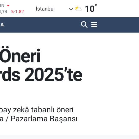
1,74
%-1.82
°
10
İstanbul
R
620
%0.02
DA
690
%0.19
LİN
380
%0.18
Öneri
IN
09000
%0.19
100
ds 2025’te
8,00
%0
apay zekâ tabanlı öneri
a / Pazarlama Başarısı