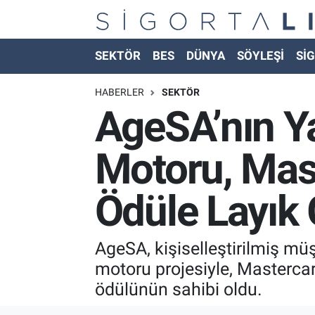
Nöbetçi Eczaneler
SEKTÖR
BES
DÜNYA
SÖYLEŞİ
SİG
Hava Durumu
HABERLER
SEKTÖR
AgeSA’nın Y
Namaz Vakitleri
Motoru, Mas
Trafik Durumu
Ödüle Layık
Süper Lig Puan Durumu ve Fikstür
Tüm Manşetler
AgeSA, kişiselleştirilmiş müş
motoru projesiyle, Masterc
Son Dakika Haberleri
ödülünün sahibi oldu.
Haber Arşivi