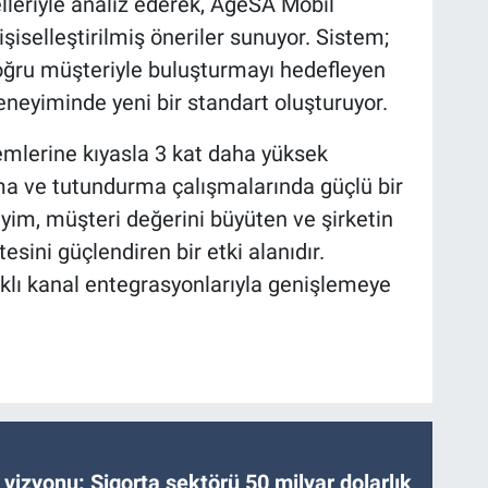
leriyle analiz ederek, AgeSA Mobil
iselleştirilmiş öneriler sunuyor. Sistem;
oğru müşteriyle buluşturmayı hedefleyen
eneyiminde yeni bir standart oluşturuyor.
mlerine kıyasla 3 kat daha yüksek
a ve tutundurma çalışmalarında güçlü bir
neyim, müşteri değerini büyüten ve şirketin
sini güçlendiren bir etki alanıdır.
lı kanal entegrasyonlarıyla genişlemeye
vizyonu: Sigorta sektörü 50 milyar dolarlık