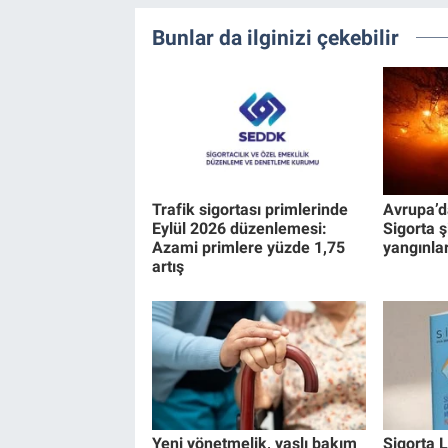
Bunlar da ilginizi çekebilir
Trafik sigortası primlerinde
Avrupa’d
Eylül 2026 düzenlemesi:
Sigorta 
Azami primlere yüzde 1,75
yangınlar
artış
Yeni yönetmelik, yaşlı bakım
Sigorta L