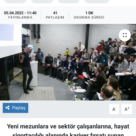
05.04.2022 - 11:40
41
1 DK
YAYINLANMA
PAYLAŞIM
OKUNMA SÜRESI
Paylaş
-
+
A
A
Yeni mezunlara ve sektör çalışanlarına, hayat
sigortacılığı alanında kariyer fırsatı sunan