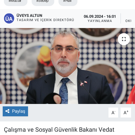
#Mücbir
#Sebep
#Hali
ÜVEYS ALTUN
06.09.2024 - 16:01
TASARIM VE İÇERIK DIREKTÖRÜ
YAYINLANMA
OKUN
Paylaş
-
+
A
A
Çalışma ve Sosyal Güvenlik Bakanı Vedat