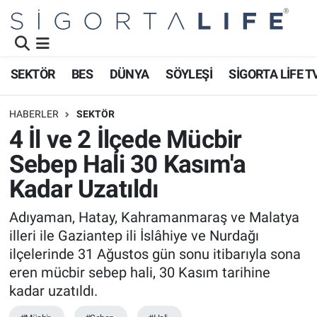
Nöbetçi Eczaneler
SEKTÖR
BES
DÜNYA
SÖYLEŞİ
SİGORTA LİFE T
Hava Durumu
HABERLER
SEKTÖR
Namaz Vakitleri
4 İl ve 2 İlçede Mücbir
Sebep Hali 30 Kasım'a
Trafik Durumu
Kadar Uzatıldı
Süper Lig Puan Durumu ve Fikstür
Adıyaman, Hatay, Kahramanmaraş ve Malatya
illeri ile Gaziantep ili İslâhiye ve Nurdağı
Tüm Manşetler
ilçelerinde 31 Ağustos gün sonu itibarıyla sona
Son Dakika Haberleri
eren mücbir sebep hali, 30 Kasım tarihine
kadar uzatıldı.
Haber Arşivi