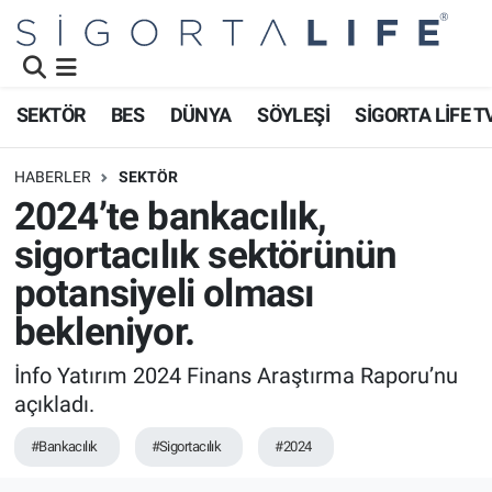
Nöbetçi Eczaneler
SEKTÖR
BES
DÜNYA
SÖYLEŞİ
SİGORTA LİFE T
Hava Durumu
HABERLER
SEKTÖR
Namaz Vakitleri
2024’te bankacılık,
sigortacılık sektörünün
Trafik Durumu
potansiyeli olması
Süper Lig Puan Durumu ve Fikstür
bekleniyor.
Tüm Manşetler
İnfo Yatırım 2024 Finans Araştırma Raporu’nu
açıkladı.
Son Dakika Haberleri
#Bankacılık
#Sigortacılık
#2024
Haber Arşivi