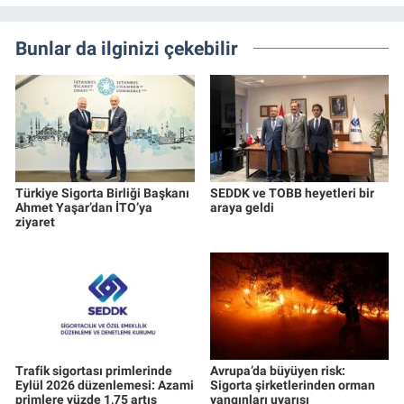
Bunlar da ilginizi çekebilir
Türkiye Sigorta Birliği Başkanı
SEDDK ve TOBB heyetleri bir
Ahmet Yaşar’dan İTO’ya
araya geldi
ziyaret
Trafik sigortası primlerinde
Avrupa’da büyüyen risk:
Eylül 2026 düzenlemesi: Azami
Sigorta şirketlerinden orman
primlere yüzde 1,75 artış
yangınları uyarısı