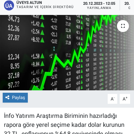
ÜVEYS ALTUN
20.12.2023 - 12:05
20.12
TASARIM VE İÇERIK DIREKTÖRÜ
YAYINLANMA
GÜ
Paylaş
-
+
A
A
İnfo Yatırım Araştırma Biriminin hazırladığı
rapora göre yerel seçime kadar dolar kurunun
32 TL, enflasyonun %64,8 seviyesinde olması