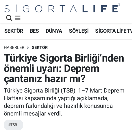
Nöbetçi Eczaneler
SEKTÖR
BES
DÜNYA
SÖYLEŞİ
SİGORTA LİFE T
Hava Durumu
HABERLER
SEKTÖR
Namaz Vakitleri
Türkiye Sigorta Birliği’nden
önemli uyarı: Deprem
Trafik Durumu
çantanız hazır mı?
Süper Lig Puan Durumu ve Fikstür
Türkiye Sigorta Birliği (TSB), 1–7 Mart Deprem
Haftası kapsamında yaptığı açıklamada,
Tüm Manşetler
deprem farkındalığı ve hazırlık konusunda
Son Dakika Haberleri
önemli mesajlar verdi.
#TSB
Haber Arşivi