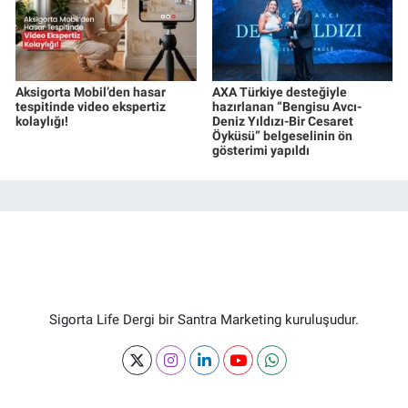
Aksigorta Mobil’den hasar
AXA Türkiye desteğiyle
tespitinde video ekspertiz
hazırlanan “Bengisu Avcı-
kolaylığı!
Deniz Yıldızı-Bir Cesaret
Öyküsü” belgeselinin ön
gösterimi yapıldı
Sigorta Life Dergi bir Santra Marketing kuruluşudur.