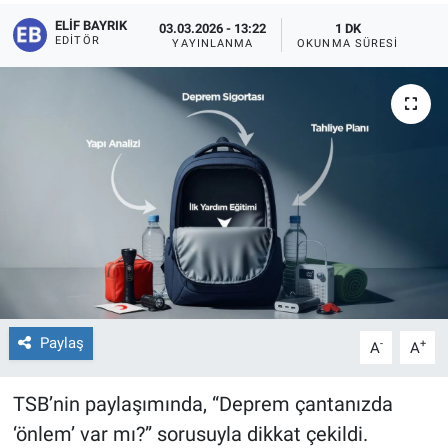
ELIF BAYRIK
03.03.2026 - 13:22
1 DK
EDITÖR
YAYINLANMA
OKUNMA SÜRESI
Paylaş
-
+
A
A
TSB’nin paylaşımında, “Deprem çantanızda
‘önlem’ var mı?” sorusuyla dikkat çekildi.