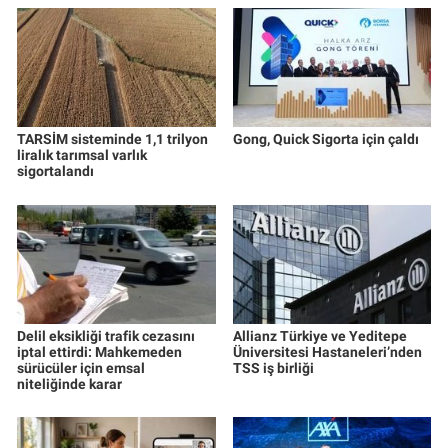
TARSİM sisteminde 1,1 trilyon
Gong, Quick Sigorta için çaldı
liralık tarımsal varlık
sigortalandı
Delil eksikliği trafik cezasını
Allianz Türkiye ve Yeditepe
iptal ettirdi: Mahkemeden
Üniversitesi Hastaneleri’nden
sürücüler için emsal
TSS iş birliği
niteliğinde karar