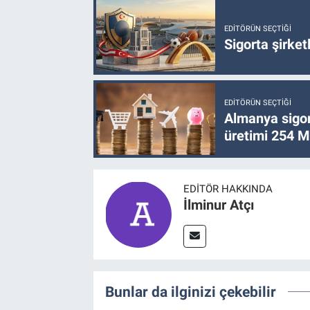
EDITÖRÜN SEÇTIĞI
Sigorta şirke
EDITÖRÜN SEÇTIĞI
Almanya sigor
üretimi 254 Mi
EDITÖR HAKKINDA
İlminur Atçı
Bunlar da ilginizi çekebilir