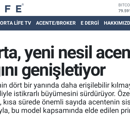
DOLA
45,43
EURO
ORTA LİFE TV
ACENTE/BROKER
E DERGİ
HAKKIMIZ
53,38
STER
61,60
G.ALT
a, yeni nesil acen
6862,
BİST
14.59
ını genişletiyor
BITC
79.59
nin dört bir yanında daha erişilebilir kıl
iyle istikrarlı büyümesini sürdürüyor. Özel
l, kısa sürede önemli sayıda acentenin si
ıyla, bu model kapsamında elde edilen pri