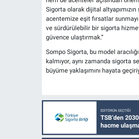
hem de acenteler açısından öneml
Sigorta olarak dijital altyapımızın
acentemize eşit fırsatlar sunmayı 
ve sürdürülebilir bir sigorta hizm
güvence ulaştırmak.”
Sompo Sigorta, bu model aracılığı
kalmıyor, aynı zamanda sigorta sek
büyüme yaklaşımını hayata geçiriy
EDITÖRÜN SEÇTIĞI
TSB’den 2030 
hacme ulaşma