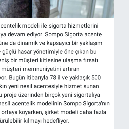
entelik modeli ile sigorta hizmetlerini
maya devam ediyor. Sompo Sigorta acente
rüne de dinamik ve kapsayıcı bir yaklaşım
ve güçlü hasar yönetimiyle öne çıkan bu
iş bir müşteri kitlesine ulaşma fırsatı
 müşteri memnuniyetini artıran
or. Bugün itibarıyla 78 il ve yaklaşık 500
kın yeni nesil acentesiyle hizmet sunan
 bu proje üzerinden birçok yeni sigortalıya
 nesil acentelik modelinin Sompo Sigorta'nın
ü ortaya koyarken, şirket modeli daha fazla
rülebilir kılmayı hedefliyor.