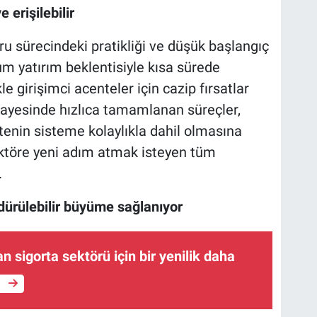
 erişilebilir
ru sürecindeki pratikliği ve düşük başlangıç
mum yatırım beklentisiyle kısa sürede
le girişimci acenteler için cazip fırsatlar
 sayesinde hızlıca tamamlanan süreçler,
ntenin sisteme kolaylıkla dahil olmasına
ektöre yeni adım atmak isteyen tüm
.
rdürülebilir büyüme sağlanıyor
an sigorta sektörü için bir yenilik daha
e