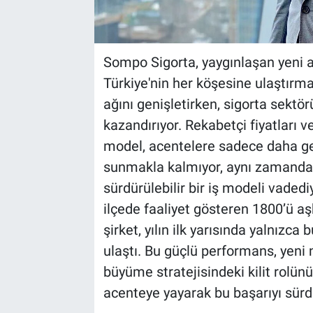
Sompo Sigorta, yaygınlaşan yeni ac
Türkiye'nin her köşesine ulaştır
ağını genişletirken, sigorta sektö
kazandırıyor. Rekabetçi fiyatları 
model, acentelere sadece daha gen
sunmakla kalmıyor, aynı zamanda
sürdürülebilir bir iş modeli vadediy
ilçede faaliyet gösteren 1800’ü aş
şirket, yılın ilk yarısında yalnızca
ulaştı. Bu güçlü performans, yeni
büyüme stratejisindeki kilit rolün
acenteye yayarak bu başarıyı sürdü