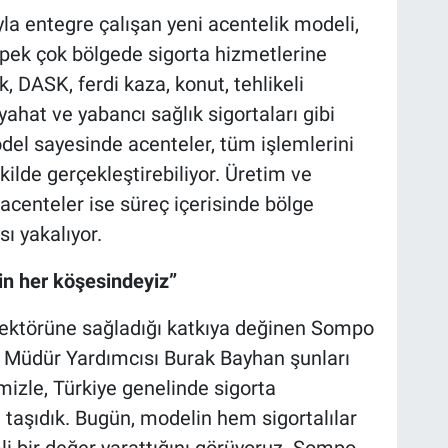
yla entegre çalışan yeni acentelik modeli,
pek çok bölgede sigorta hizmetlerine
ik, DASK, ferdi kaza, konut, tehlikeli
yahat ve yabancı sağlık sigortaları gibi
del sayesinde acenteler, tüm işlemlerini
ekilde gerçekleştirebiliyor. Üretim ve
 acenteler ise süreç içerisinde bölge
ı yakalıyor.
nin her köşesindeyiz”
ektörüne sağladığı katkıya değinen Sompo
 Müdür Yardımcısı Burak Bayhan şunları
mizle, Türkiye genelinde sigorta
 taşıdık. Bugün, modelin hem sigortalılar