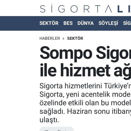
Nöbetçi Eczaneler
SEKTÖR
BES
DÜNYA
SÖYLEŞİ
SİG
Hava Durumu
HABERLER
SEKTÖR
Sompo Sigort
Namaz Vakitleri
ile hizmet ağ
Trafik Durumu
Süper Lig Puan Durumu ve Fikstür
Sigorta hizmetlerini Türkiye’
Sigorta, yeni acentelik model
Tüm Manşetler
özelinde etkili olan bu mode
sağladı. Haziran sonu itibar
Son Dakika Haberleri
ulaştı.
Haber Arşivi