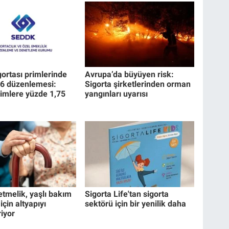
gortası primlerinde
Avrupa’da büyüyen risk:
26 düzenlemesi:
Sigorta şirketlerinden orman
imlere yüzde 1,75
yangınları uyarısı
etmelik, yaşlı bakım
Sigorta Life'tan sigorta
için altyapıyı
sektörü için bir yenilik daha
riyor