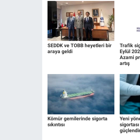
SEDDK ve TOBB heyetleri bir
Trafik si
araya geldi
Eylül 20
Azami pr
artış
Kömür gemilerinde sigorta
Yeni yön
sıkıntısı
sigortası 
güçlendi