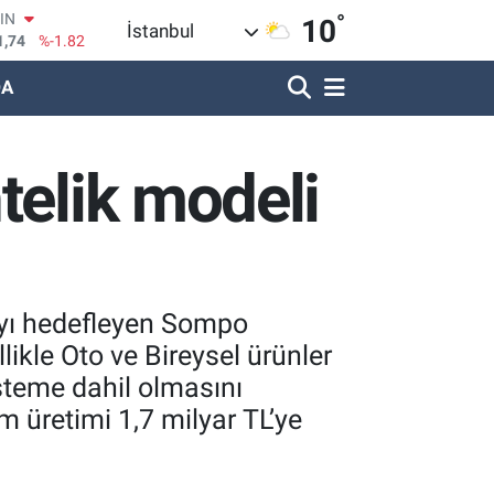
°
R
10
İstanbul
620
%0.02
DA
690
%0.19
LİN
380
%0.18
IN
telik modeli
09000
%0.19
100
8,00
%0
OIN
1,74
%-1.82
mayı hedefleyen Sompo
likle Oto ve Bireysel ürünler
steme dahil olmasını
m üretimi 1,7 milyar TL’ye