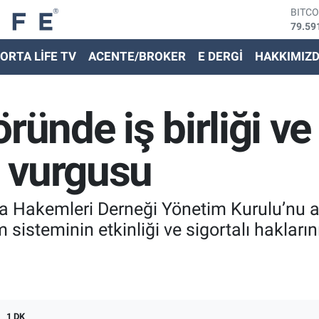
79.59
DOLA
45,43
ORTA LİFE TV
ACENTE/BROKER
E DERGİ
HAKKIMIZ
EURO
53,38
STER
61,60
ründe iş birliği v
G.ALT
6862,
BİST
 vurgusu
14.59
orta Hakemleri Derneği Yönetim Kurulu’nu
im sisteminin etkinliği ve sigortalı haklar
1 DK