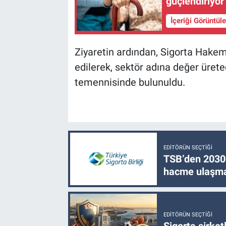
güçlendiriyor
İçeriği Görüntül
Ziyaretin ardından, Sigorta Hakem
edilerek, sektör adına değer ürete
temennisinde bulunuldu.
EDITÖRÜN SEÇTIĞI
TSB’den 2030 
hacme ulaşma
EDITÖRÜN SEÇTIĞI
Sigorta şirke