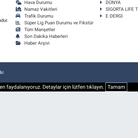
Hava Durumu
DÜNYA
Namaz Vakitleri
SİGORTA LİFE 
Trafik Durumu
E DERGİ
udur.
Süper Lig Puan Durumu ve Fikstür
Tüm Manşetler
Son Dakika Haberleri
Haber Arşivi
ır.
n faydalanıyoruz. Detaylar için lütfen tıklayın.
Tamam