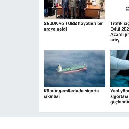
SEDDK ve TOBB heyetleri bir
Trafik si
araya geldi
Eylül 20
Azami pr
artış
Kömür gemilerinde sigorta
Yeni yön
sıkıntısı
sigortası 
güçlendi