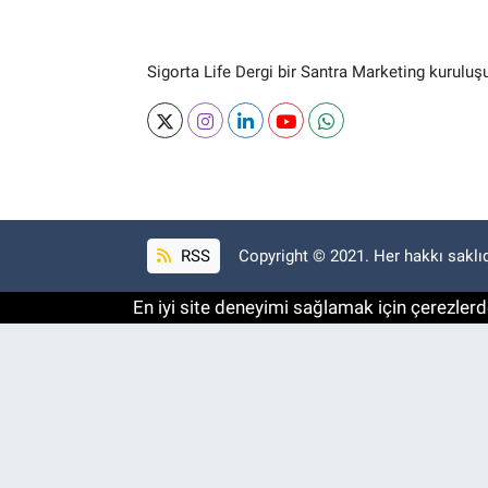
Sigorta Life Dergi bir Santra Marketing kuruluş
RSS
Copyright © 2021. Her hakkı saklıd
En iyi site deneyimi sağlamak için çerezlerde