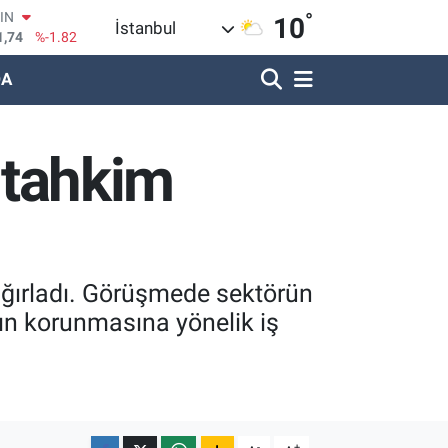
°
1,74
%-1.82
10
İstanbul
R
620
%0.02
DA
690
%0.19
LİN
380
%0.18
e tahkim
IN
09000
%0.19
100
8,00
%0
 ağırladı. Görüşmede sektörün
ının korunmasına yönelik iş
-
+