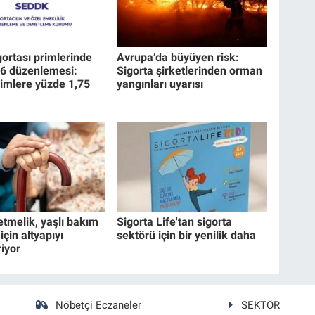
gortası primlerinde
Avrupa’da büyüyen risk:
26 düzenlemesi:
Sigorta şirketlerinden orman
imlere yüzde 1,75
yangınları uyarısı
etmelik, yaşlı bakım
Sigorta Life'tan sigorta
için altyapıyı
sektörü için bir yenilik daha
riyor
Nöbetçi Eczaneler
SEKTÖR