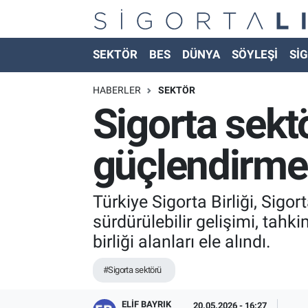
Nöbetçi Eczaneler
SEKTÖR
BES
DÜNYA
SÖYLEŞİ
SİG
Hava Durumu
HABERLER
SEKTÖR
Sigorta sektö
Namaz Vakitleri
güçlendirme
Trafik Durumu
Süper Lig Puan Durumu ve Fikstür
Türkiye Sigorta Birliği, Sig
sürdürülebilir gelişimi, tahk
Tüm Manşetler
birliği alanları ele alındı.
Son Dakika Haberleri
#Sigorta sektörü
Haber Arşivi
ELIF BAYRIK
20.05.2026 - 16:27