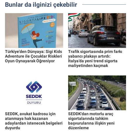
Bunlar da ilginizi çekebilir
Türkiye'den Dünyaya: Sigi Kids
Trafik sigortasında prim farkı
Adventure ile Çocuklar Riskleri
yabancı plakayı artırdı:
Oyun Oynayarak Öğreniyor
İtalya’da yeni trend sigorta
maliyetinden kaçmak
SEDDK, avukat kadrosu için
SEDDK'dan motorlu araç
atanmaya hak kazanan
sigortalarında tahkim
adaylardan istenecek belgeleri
başvurularına ilişkin yeni
duyurdu
düzenleme