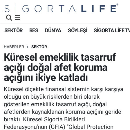
Nöbetçi Eczaneler
SEKTÖR
BES
DÜNYA
SÖYLEŞİ
SİGORTA LİFE T
Hava Durumu
HABERLER
SEKTÖR
Namaz Vakitleri
Küresel emeklilik tasarruf
açığı doğal afet koruma
Trafik Durumu
açığını ikiye katladı
Süper Lig Puan Durumu ve Fikstür
Küresel ölçekte finansal sistemin karşı karşıya
olduğu en büyük risklerden biri olarak
Tüm Manşetler
gösterilen emeklilik tasarruf açığı, doğal
Son Dakika Haberleri
afetlerden kaynaklanan koruma açığını geride
bıraktı. Küresel Sigorta Birlikleri
Haber Arşivi
Federasyonu'nun (GFIA) "Global Protection