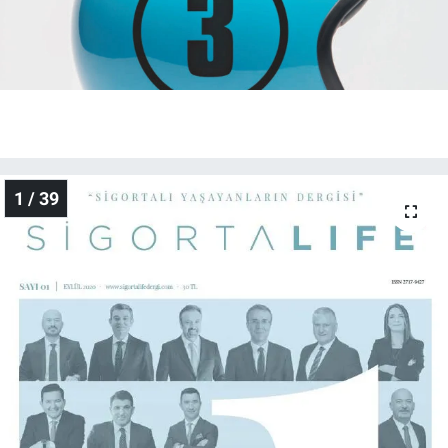
1 / 39