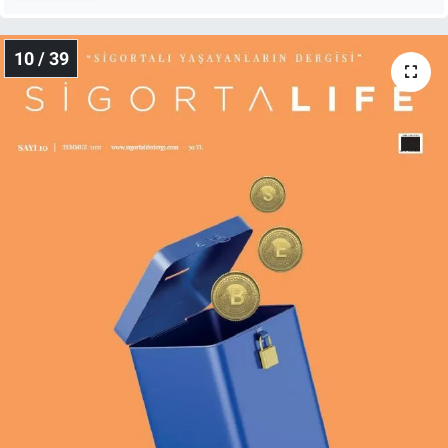
10 / 39