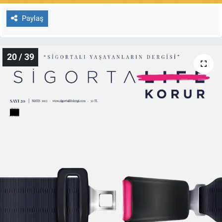
Paylaş
20 / 39