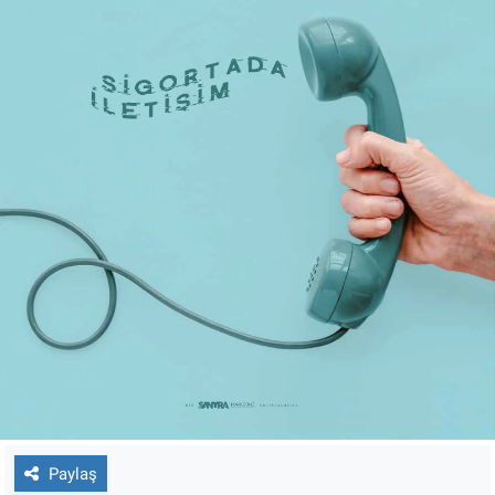
Paylaş