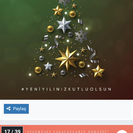
Paylaş
17 / 39