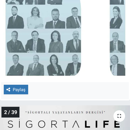
Paylaş
2 / 39