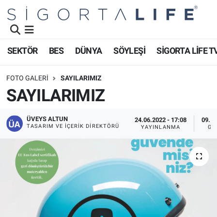
Nöbetçi Eczaneler
SEKTÖR
BES
DÜNYA
SÖYLEŞİ
SİGORTA LİFE T
Hava Durumu
FOTO GALERI
SAYILARIMIZ
Namaz Vakitleri
SAYILARIMIZ
Trafik Durumu
ÜVEYS ALTUN
24.06.2022 - 17:08
09.12
TASARIM VE İÇERIK DIREKTÖRÜ
YAYINLANMA
GÜ
Süper Lig Puan Durumu ve Fikstür
Tüm Manşetler
Son Dakika Haberleri
Haber Arşivi