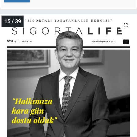
15 / 39