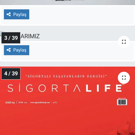
Paylaş
3 / 39
Paylaş
4 / 39