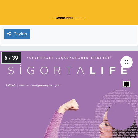
Paylaş
6 / 39