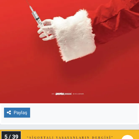
Paylaş
5 / 39