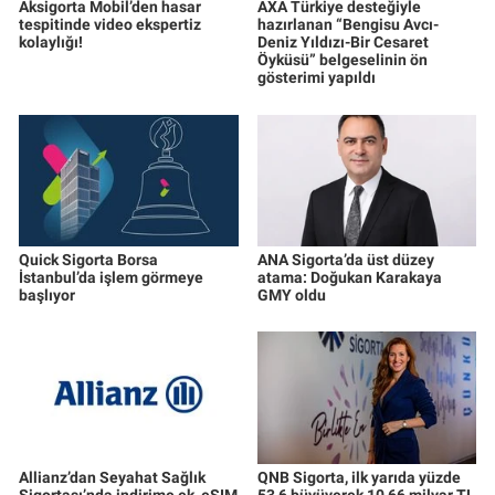
Aksigorta Mobil’den hasar
AXA Türkiye desteğiyle
tespitinde video ekspertiz
hazırlanan “Bengisu Avcı-
kolaylığı!
Deniz Yıldızı-Bir Cesaret
Öyküsü” belgeselinin ön
gösterimi yapıldı
Quick Sigorta Borsa
ANA Sigorta’da üst düzey
İstanbul’da işlem görmeye
atama: Doğukan Karakaya
başlıyor
GMY oldu
Allianz’dan Seyahat Sağlık
QNB Sigorta, ilk yarıda yüzde
Sigortası’nda indirime ek, eSIM
53,6 büyüyerek 10,66 milyar TL