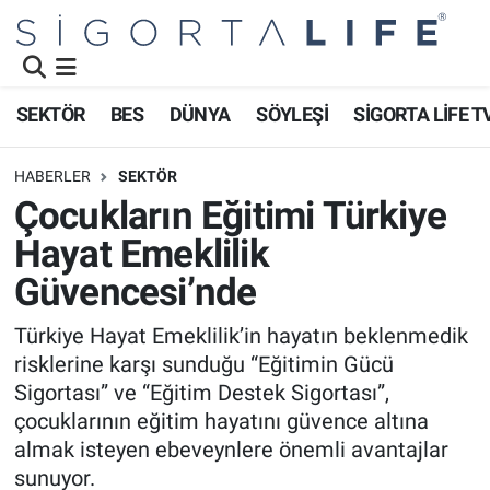
Nöbetçi Eczaneler
SEKTÖR
BES
DÜNYA
SÖYLEŞİ
SİGORTA LİFE T
Hava Durumu
HABERLER
SEKTÖR
Namaz Vakitleri
Çocukların Eğitimi Türkiye
Hayat Emeklilik
Trafik Durumu
Güvencesi’nde
Süper Lig Puan Durumu ve Fikstür
Türkiye Hayat Emeklilik’in hayatın beklenmedik
risklerine karşı sunduğu “Eğitimin Gücü
Tüm Manşetler
Sigortası” ve “Eğitim Destek Sigortası”,
Son Dakika Haberleri
çocuklarının eğitim hayatını güvence altına
almak isteyen ebeveynlere önemli avantajlar
Haber Arşivi
sunuyor.