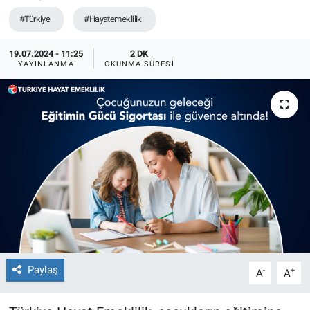
#Türkiye
#Hayatemeklilik
19.07.2024 - 11:25
2 DK
YAYINLANMA
OKUNMA SÜRESI
Paylaş
-
+
A
A