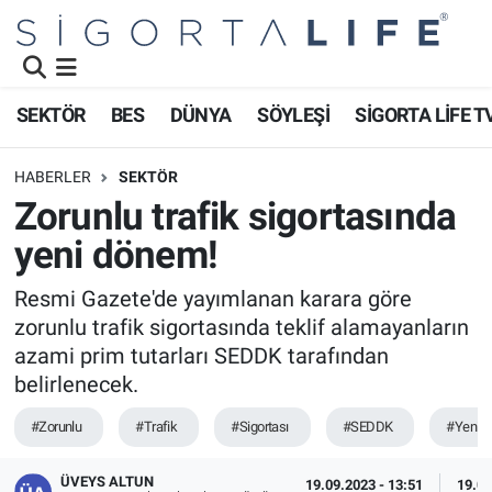
Nöbetçi Eczaneler
SEKTÖR
BES
DÜNYA
SÖYLEŞİ
SİGORTA LİFE T
Hava Durumu
HABERLER
SEKTÖR
Namaz Vakitleri
Zorunlu trafik sigortasında
yeni dönem!
Trafik Durumu
Resmi Gazete'de yayımlanan karara göre
Süper Lig Puan Durumu ve Fikstür
zorunlu trafik sigortasında teklif alamayanların
azami prim tutarları SEDDK tarafından
Tüm Manşetler
belirlenecek.
Son Dakika Haberleri
#Zorunlu
#Trafik
#Sigortası
#SEDDK
#Yeni
Haber Arşivi
ÜVEYS ALTUN
19.09.2023 - 13:51
19.09