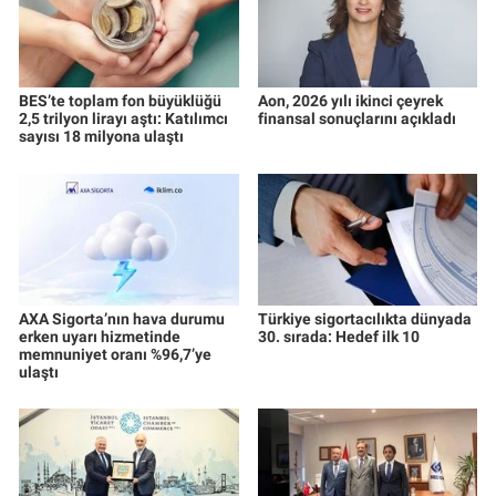
BES’te toplam fon büyüklüğü
Aon, 2026 yılı ikinci çeyrek
2,5 trilyon lirayı aştı: Katılımcı
finansal sonuçlarını açıkladı
sayısı 18 milyona ulaştı
AXA Sigorta’nın hava durumu
Türkiye sigortacılıkta dünyada
erken uyarı hizmetinde
30. sırada: Hedef ilk 10
memnuniyet oranı %96,7’ye
ulaştı