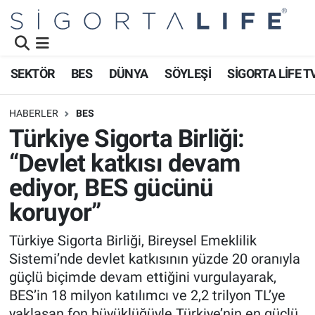
Nöbetçi Eczaneler
SEKTÖR
BES
DÜNYA
SÖYLEŞİ
SİGORTA LİFE T
Hava Durumu
HABERLER
BES
Namaz Vakitleri
Türkiye Sigorta Birliği:
“Devlet katkısı devam
Trafik Durumu
ediyor, BES gücünü
Süper Lig Puan Durumu ve Fikstür
koruyor”
Tüm Manşetler
Türkiye Sigorta Birliği, Bireysel Emeklilik
Sistemi’nde devlet katkısının yüzde 20 oranıyla
Son Dakika Haberleri
güçlü biçimde devam ettiğini vurgulayarak,
BES’in 18 milyon katılımcı ve 2,2 trilyon TL’ye
Haber Arşivi
yaklaşan fon büyüklüğüyle Türkiye’nin en güçlü