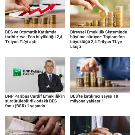
BES ve Otomatik Katılımda
Bireysel Emeklilik Sisteminde
tarihi zirve: Fon büyüklüğü 2,4
büyüme sürüyor: Toplam fon
Trilyon TL’yi aştı
büyüklüğü 2,4 Trilyon TL’ye
ulaştı
BNP Paribas Cardif Emeklilik’in
BES’te katılımcı sayısı 18
sürdürülebilirlik odaklı BES
milyona yaklaştı!
fonu (BSR) 1 yaşında