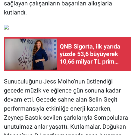
sağlayan çalışanların başarıları alkışlarla
kutlandı.
QNB Sigorta, ilk yarıda
yüzde 53,6 büyüyerek
10,66 milyar TL prim
üretimine ulaştı
Sunuculuğunu Jess Molho’nun üstlendiği
gecede müzik ve eğlence gün sonuna kadar
devam etti. Gecede sahne alan Selin Geçit
performansıyla etkinliğe enerji katarken,
Zeynep Bastık sevilen şarkılarıyla Sompolulara
unutulmaz anlar yaşattı. Kutlamalar, Doğukan