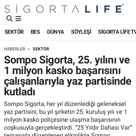
Nöbetçi Eczaneler
SEKTÖR
BES
DÜNYA
SÖYLEŞİ
SİGORTA LİFE T
Hava Durumu
HABERLER
SEKTÖR
Namaz Vakitleri
Sompo Sigorta, 25. yılını ve
1 milyon kasko başarısını
Trafik Durumu
çalışanlarıyla yaz partisinde
Süper Lig Puan Durumu ve Fikstür
kutladı
Tüm Manşetler
Sompo Sigorta, her yıl düzenlediği geleneksel
yaz partisini, bu yıl şirketin 25. kuruluş yılı ve 1
Son Dakika Haberleri
milyon kasko poliçesine ulaşma başarısının
coşkusuyla gerçekleştirdi. “25 Yıldır Dahası Var”
Haber Arşivi
temasıyla düzenlenen etkinlikte Sompo