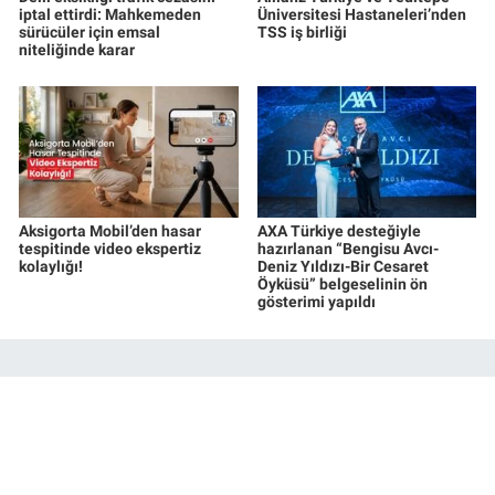
iptal ettirdi: Mahkemeden
Üniversitesi Hastaneleri’nden
sürücüler için emsal
TSS iş birliği
niteliğinde karar
Aksigorta Mobil’den hasar
AXA Türkiye desteğiyle
tespitinde video ekspertiz
hazırlanan “Bengisu Avcı-
kolaylığı!
Deniz Yıldızı-Bir Cesaret
Öyküsü” belgeselinin ön
gösterimi yapıldı