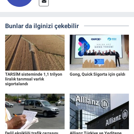
Bunlar da ilginizi çekebilir
TARSİM sisteminde 1,1 trilyon
Gong, Quick Sigorta için çaldı
liralık tarımsal varlık
sigortalandı
Delil eksikliği trafik cezasını
Allianz Türkiye ve Yeditepe