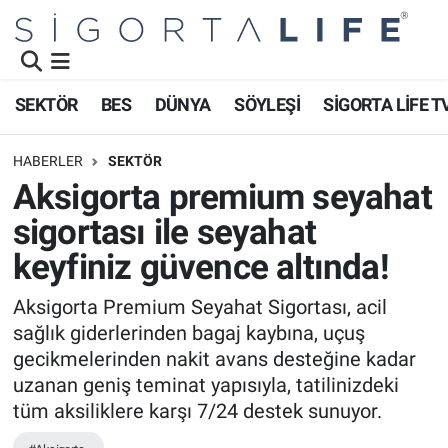
Nöbetçi Eczaneler
SEKTÖR
BES
DÜNYA
SÖYLEŞİ
SİGORTA LİFE T
Hava Durumu
HABERLER
SEKTÖR
Namaz Vakitleri
Aksigorta premium seyahat
sigortası ile seyahat
Trafik Durumu
keyfiniz güvence altında!
Süper Lig Puan Durumu ve Fikstür
Aksigorta Premium Seyahat Sigortası, acil
sağlık giderlerinden bagaj kaybına, uçuş
Tüm Manşetler
gecikmelerinden nakit avans desteğine kadar
Son Dakika Haberleri
uzanan geniş teminat yapısıyla, tatilinizdeki
tüm aksiliklere karşı 7/24 destek sunuyor.
Haber Arşivi