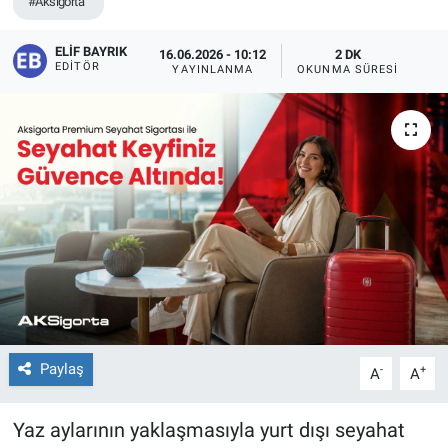
#Aksigorta
ELIF BAYRIK
16.06.2026 - 10:12
2 DK
EDITÖR
YAYINLANMA
OKUNMA SÜRESI
Paylaş
-
+
A
A
Yaz aylarının yaklaşmasıyla yurt dışı seyahat