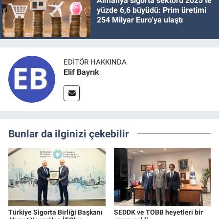
Almanya sigorta sektörü 2025’te
yüzde 6,6 büyüdü: Prim üretimi
254 Milyar Euro’ya ulaştı
EDITÖR HAKKINDA
Elif Bayrık
Bunlar da ilginizi çekebilir
Türkiye Sigorta Birliği Başkanı
SEDDK ve TOBB heyetleri bir