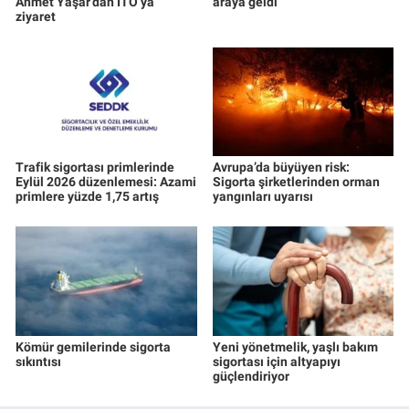
Ahmet Yaşar’dan İTO’ya
araya geldi
ziyaret
Trafik sigortası primlerinde
Avrupa’da büyüyen risk:
Eylül 2026 düzenlemesi: Azami
Sigorta şirketlerinden orman
primlere yüzde 1,75 artış
yangınları uyarısı
Kömür gemilerinde sigorta
Yeni yönetmelik, yaşlı bakım
sıkıntısı
sigortası için altyapıyı
güçlendiriyor