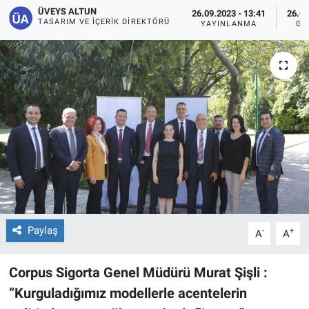
ÜVEYS ALTUN
26.09.2023 - 13:41
26.09
TASARIM VE İÇERIK DIREKTÖRÜ
YAYINLANMA
GÜ
Paylaş
-
+
A
A
Corpus Sigorta Genel Müdürü Murat Şişli :
“Kurguladığımız modellerle acentelerin