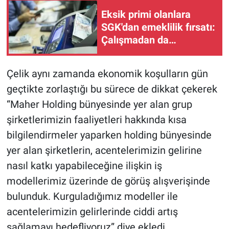
Eksik primi olanlara
SGK'dan emeklilik fırsatı:
Çalışmadan da
tamamlamak mümkün
Çelik aynı zamanda ekonomik koşulların gün
geçtikte zorlaştığı bu sürece de dikkat çekerek
“Maher Holding bünyesinde yer alan grup
şirketlerimizin faaliyetleri hakkında kısa
bilgilendirmeler yaparken holding bünyesinde
yer alan şirketlerin, acentelerimizin gelirine
nasıl katkı yapabileceğine ilişkin iş
modellerimiz üzerinde de görüş alışverişinde
bulunduk. Kurguladığımız modeller ile
acentelerimizin gelirlerinde ciddi artış
sağlamayı hedefliyoruz” diye ekledi.