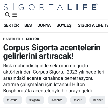
Nöbetçi Eczaneler
SEKTÖR
BES
DÜNYA
SÖYLEŞİ
SİGORTA LİFE T
Hava Durumu
HABERLER
SEKTÖR
Namaz Vakitleri
Corpus Sigorta acentelerin
gelirlerini artıracak!
Trafik Durumu
Risk mühendisliğinde sektörün en güçlü
Süper Lig Puan Durumu ve Fikstür
aktörlerinden Corpus Sigorta, 2023 yılı hedefleri
arasındaki acente kanalında penetrasyonu
Tüm Manşetler
artırma çalışmaları için İstanbul Hilton
Bosphorus’da acenteleriyle bir araya geldi.
Son Dakika Haberleri
#Corpus
#Sigorta
#Acente
#Gelir
#Haber
Haber Arşivi