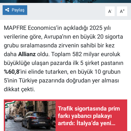
Paylaş
-
+
A
A
MAPFRE Economics’in açıkladığı 2025 yılı
verilerine göre, Avrupa’nın en büyük 20 sigorta
grubu sıralamasında zirvenin sahibi bir kez
daha
Allianz
oldu. Toplam 582 milyar euroluk
büyüklüğe ulaşan pazarda ilk 5 şirket pastanın
%60,8
’ini elinde tutarken, en büyük 10 grubun
5'inin Türkiye pazarında doğrudan yer alması
dikkat çekti.
Trafik sigortasında prim
farkı yabancı plakayı
artırdı: İtalya’da yeni
trend sigorta