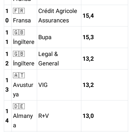
1
🇫🇷
Crédit Agricole
15,4
0
Fransa
Assurances
1
🇬🇧
Bupa
15,3
1
İngiltere
1
🇬🇧
Legal &
13,2
2
İngiltere
General
🇦🇹
1
Avustur
VIG
13,2
3
ya
🇩🇪
1
Almany
R+V
13,0
4
a