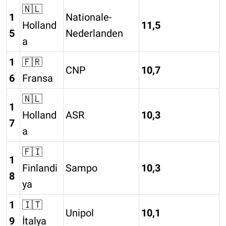
🇳🇱
1
Nationale-
Holland
11,5
5
Nederlanden
a
1
🇫🇷
CNP
10,7
6
Fransa
🇳🇱
1
Holland
ASR
10,3
7
a
🇫🇮
1
Finlandi
Sampo
10,3
8
ya
1
🇮🇹
Unipol
10,1
9
İtalya