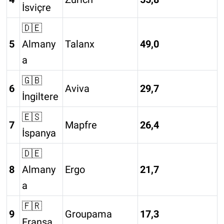
İsviçre
🇩🇪
5
Almany
Talanx
49,0
a
🇬🇧
6
Aviva
29,7
İngiltere
🇪🇸
7
Mapfre
26,4
İspanya
🇩🇪
8
Almany
Ergo
21,7
a
🇫🇷
9
Groupama
17,3
Fransa