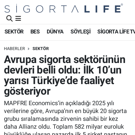
Nöbetçi Eczaneler
SEKTÖR
BES
DÜNYA
SÖYLEŞİ
SİGORTA LİFE T
Hava Durumu
HABERLER
SEKTÖR
Namaz Vakitleri
Avrupa sigorta sektörünün
devleri belli oldu: İlk 10’un
Trafik Durumu
yarısı Türkiye’de faaliyet
Süper Lig Puan Durumu ve Fikstür
gösteriyor
Tüm Manşetler
MAPFRE Economics’in açıkladığı 2025 yılı
verilerine göre, Avrupa’nın en büyük 20 sigorta
Son Dakika Haberleri
grubu sıralamasında zirvenin sahibi bir kez
daha Allianz oldu. Toplam 582 milyar euroluk
Haber Arşivi
büyüklüğe ulaşan pazarda ilk 5 şirket pastanın