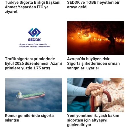
Türkiye Sigorta Birliği Başkanı
SEDDK ve TOBB heyetleri bir
Ahmet Yaşar’dan İTO’ya
araya geldi
ziyaret
Trafik sigortası primlerinde
Avrupa’da büyüyen risk:
Eylül 2026 düzenlemesi: Azami
Sigorta şirketlerinden orman
primlere yüzde 1,75 artış
yangınları uyarısı
Kömür gemilerinde sigorta
Yeni yönetmelik, yaşlı bakım
sıkıntısı
sigortası için altyapıyı
güçlendiriyor