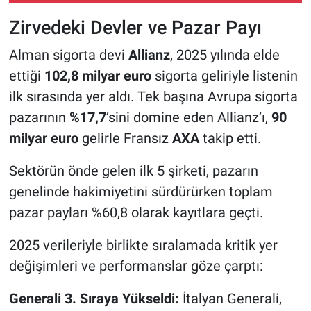
maliyetinden kaçmak
Zirvedeki Devler ve Pazar Payı
Alman sigorta devi
Allianz
, 2025 yılında elde
ettiği
102,8 milyar euro
sigorta geliriyle listenin
ilk sırasında yer aldı. Tek başına Avrupa sigorta
pazarının
%17,7
’sini domine eden Allianz’ı,
90
milyar euro
gelirle Fransız
AXA
takip etti.
Sektörün önde gelen ilk 5 şirketi, pazarın
genelinde hakimiyetini sürdürürken toplam
pazar payları %60,8 olarak kayıtlara geçti.
2025 verileriyle birlikte sıralamada kritik yer
değişimleri ve performanslar göze çarptı:
Generali 3. Sıraya Yükseldi:
İtalyan Generali,