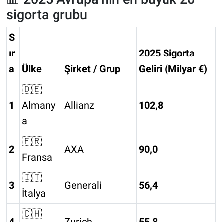
sigorta grubu
S
ır
2025 Sigorta
a
Ülke
Şirket / Grup
Geliri (Milyar €)
🇩🇪
1
Almany
Allianz
102,8
a
🇫🇷
2
AXA
90,0
Fransa
🇮🇹
3
Generali
56,4
İtalya
🇨🇭
4
Zurich
55,8