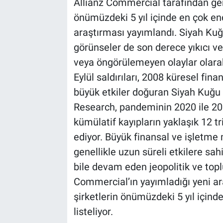
Allianz Commercial tarafından gerç
önümüzdeki 5 yıl içinde en çok e
araştırması yayımlandı. Siyah Kuğu
görünseler de son derece yıkıcı v
veya öngörülemeyen olaylar olara
Eylül saldırıları, 2008 küresel fin
büyük etkiler doğuran Siyah Kuğu ö
Research, pandeminin 2020 ile 202
kümülatif kayıpların yaklaşık 12 t
ediyor. Büyük finansal ve işletme m
genellikle uzun süreli etkilere sah
bile devam eden jeopolitik ve topl
Commercial’ın yayımladığı yeni ar
şirketlerin önümüzdeki 5 yıl içinde
listeliyor.