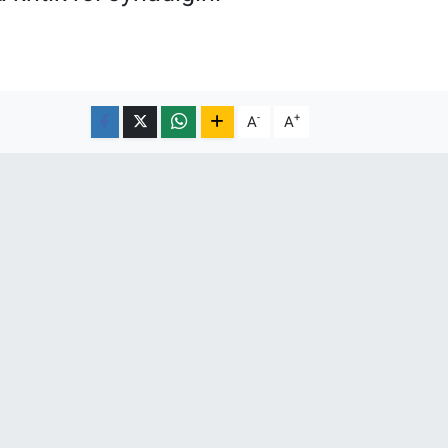
-
+
A
A