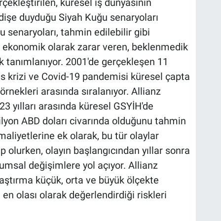
ekleştirilen, küresel iş dünyasının
ndişe duyduğu Siyah Kuğu senaryoları
 senaryoları, tahmin edilebilir gibi
e ekonomik olarak zarar veren, beklenmedik
k tanımlanıyor. 2001'de gerçekleşen 11
ans krizi ve Covid-19 pandemisi küresel çapta
rnekleri arasında sıralanıyor. Allianz
3 yılları arasında küresel GSYİH'de
rilyon ABD doları civarında olduğunu tahmin
aliyetlerine ek olarak, bu tür olaylar
ip olurken, olayın başlangıcından yıllar sonra
umsal değişimlere yol açıyor. Allianz
aştırma küçük, orta ve büyük ölçekte
 en olası olarak değerlendirdiği riskleri