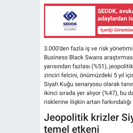
SEDDK, avuka
adaylardan i
İçeriği Görüntül
3.000’den fazla iş ve risk yönetim
Business Black Swans araştırmasın
yarısından fazlası (%51), jeopoliti
zinciri felcini, önümüzdeki 5 yıl iç
Siyah Kuğu senaryosu olarak tanıml
ikinci sırada yer alıyor (%47), bu 
risklerine ilişkin artan farkındalığı
Jeopolitik krizler S
temel etkeni