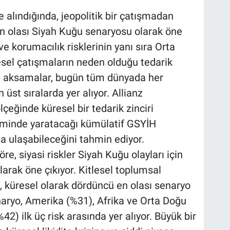
 alındığında, jeopolitik bir çatışmadan
 en olası Siyah Kuğu senaryosu olarak öne
 ve korumacılık risklerinin yanı sıra Orta
sel çatışmaların neden olduğu tedarik
en aksamalar, bugün tüm dünyada her
st sıralarda yer alıyor. Allianz
eğinde küresel bir tedarik zinciri
liminde yaratacağı kümülatif GSYİH
na ulaşabileceğini tahmin ediyor.
e, siyasi riskler Siyah Kuğu olayları için
larak öne çıkıyor. Kitlesel toplumsal
ık, küresel olarak dördüncü en olası senaryo
enaryo, Amerika (%31), Afrika ve Orta Doğu
2) ilk üç risk arasında yer alıyor. Büyük bir