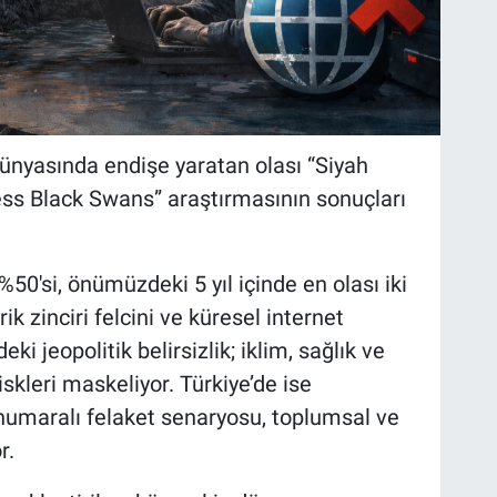
dünyasında endişe yaratan olası “Siyah
ness Black Swans” araştırmasının sonuçları
%50'si, önümüzdeki 5 yıl içinde en olası iki
k zinciri felcini ve küresel internet
ki jeopolitik belirsizlik; iklim, sağlık ve
iskleri maskeliyor. Türkiye’de ise
r numaralı felaket senaryosu, toplumsal ve
r.