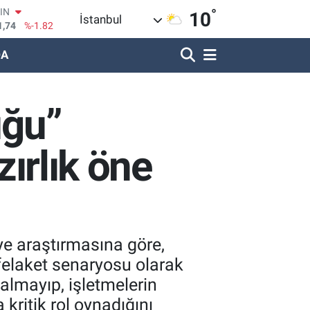
°
R
10
İstanbul
620
%0.02
DA
690
%0.19
LİN
380
%0.18
IN
uğu”
09000
%0.19
100
8,00
%0
zırlık öne
iye araştırmasına göre,
 felaket senaryosu olarak
almayıp, işletmelerin
 kritik rol oynadığını