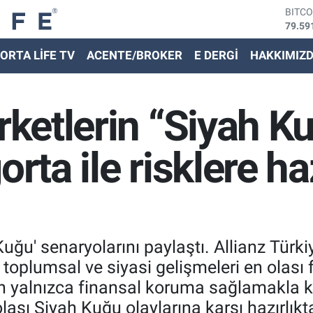
DOLA
45,43
EURO
ORTA LİFE TV
ACENTE/BROKER
E DERGİ
HAKKIMIZ
53,38
STER
61,60
G.ALT
irketlerin “Siyah K
6862,
BİST
14.59
orta ile risklere ha
Kuğu' senaryolarını paylaştı. Allianz Türk
 toplumsal ve siyasi gelişmeleri en olası
ın yalnızca finansal koruma sağlamakla k
lası Siyah Kuğu olaylarına karşı hazırlıkta