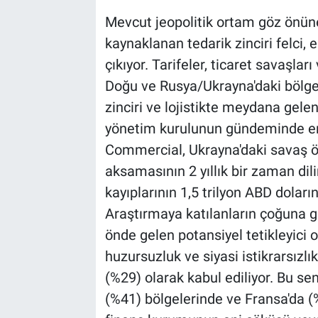
Mevcut jeopolitik ortam göz önüne
kaynaklanan tedarik zinciri felci,
çıkıyor. Tarifeler, ticaret savaşları
Doğu ve Rusya/Ukrayna'daki bölge
zinciri ve lojistikte meydana gel
yönetim kurulunun gündeminde en ü
Commercial, Ukrayna'daki savaş ölç
aksamasının 2 yıllık bir zaman di
kayıplarının 1,5 trilyon ABD doları
Araştırmaya katılanların çoğuna gör
önde gelen potansiyel tetikleyici o
huzursuzluk ve siyasi istikrarsızl
(%29) olarak kabul ediliyor. Bu s
(%41) bölgelerinde ve Fransa'da (%4