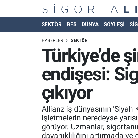
Nöbetçi Eczaneler
SEKTÖR
BES
DÜNYA
SÖYLEŞİ
SİG
Hava Durumu
HABERLER
SEKTÖR
Türkiye’de ş
Namaz Vakitleri
endişesi: Sig
Trafik Durumu
çıkıyor
Süper Lig Puan Durumu ve Fikstür
Tüm Manşetler
Allianz iş dünyasının 'Siyah 
işletmelerin neredeyse yarısı
Son Dakika Haberleri
görüyor. Uzmanlar, sigortan
Haber Arşivi
dayanıklılığını artırmada ve o