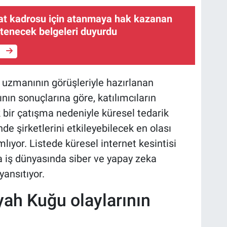
t kadrosu için atanmaya hak kazanan
stenecek belgeleri duyurdu
e
i uzmanının görüşleriyle hazırlanan
ın sonuçlarına göre, katılımcıların
k bir çatışma nedeniyle küresel tedarik
inde şirketlerini etkileyebilecek en olası
ıyor. Listede küresel internet kesintisi
da iş dünyasında siber ve yapay zeka
 yansıtıyor.
iyah Kuğu olaylarının