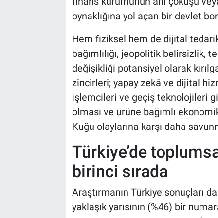
finans kurumunun ani çöküşü veya k
oynaklığına yol açan bir devlet bor
Hem fiziksel hem de dijital tedarik z
bağımlılığı, jeopolitik belirsizlik, 
değişikliği potansiyel olarak kırılg
zincirleri; yapay zekâ ve dijital hiz
işlemcileri ve geçiş teknolojileri gi
olması ve ürüne bağımlı ekonomik
Kuğu olaylarına karşı daha savunm
Türkiye’de toplumsa
birinci sırada
Araştırmanın Türkiye sonuçları da 
yaklaşık yarısının (%46) bir numar