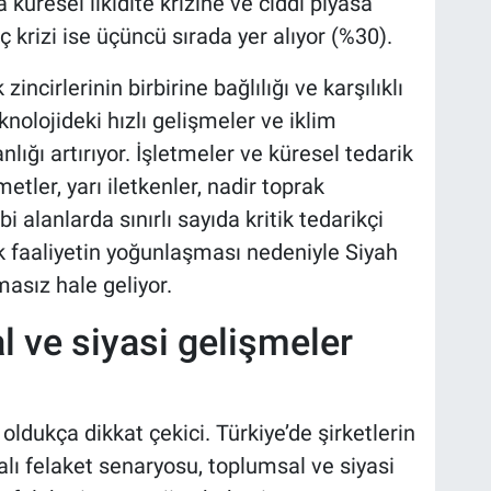
üresel likidite krizine ve ciddi piyasa
ç krizi ise üçüncü sırada yer alıyor (%30).
incirlerinin birbirine bağlılığı ve karşılıklı
teknolojideki hızlı gelişmeler ve iklim
anlığı artırıyor. İşletmeler ve küresel tedarik
metler, yarı iletkenler, nadir toprak
bi alanlarda sınırlı sayıda kritik tedarikçi
 faaliyetin yoğunlaşması nedeniyle Siyah
asız hale geliyor.
l ve siyasi gelişmeler
oldukça dikkat çekici. Türkiye’de şirketlerin
alı felaket senaryosu, toplumsal ve siyasi