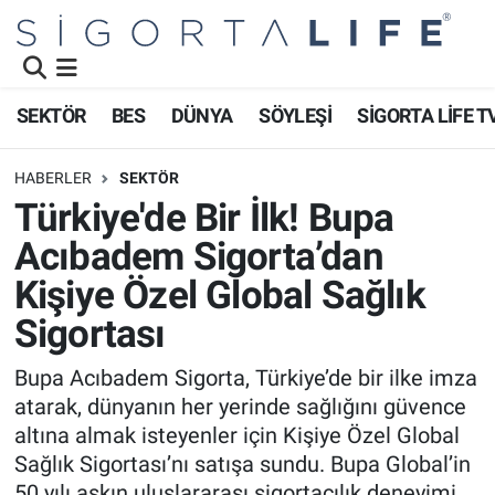
Nöbetçi Eczaneler
SEKTÖR
BES
DÜNYA
SÖYLEŞİ
SİGORTA LİFE T
Hava Durumu
HABERLER
SEKTÖR
Namaz Vakitleri
Türkiye'de Bir İlk! Bupa
Acıbadem Sigorta’dan
Trafik Durumu
Kişiye Özel Global Sağlık
Süper Lig Puan Durumu ve Fikstür
Sigortası
Tüm Manşetler
Bupa Acıbadem Sigorta, Türkiye’de bir ilke imza
atarak, dünyanın her yerinde sağlığını güvence
Son Dakika Haberleri
altına almak isteyenler için Kişiye Özel Global
Sağlık Sigortası’nı satışa sundu. Bupa Global’in
Haber Arşivi
50 yılı aşkın uluslararası sigortacılık deneyimi