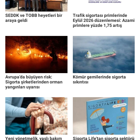
SEDDK ve TOBB heyetleri bir
Trafik sigortası primlerinde
araya geldi
Eylül 2026 düzenlemesi: Azami
primlere yüzde 1,75 artış
Avrupa’da büyüyen risk:
Kömür gemilerinde sigorta
Sigorta şirketlerinden orman
sıkıntısı
yangınları uyarısı
Yeni yönetmelik, yaşlı bakım
Sigorta Life'tan sigorta sektörü