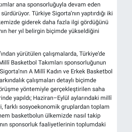
akımlar ana sponsorluğuyla devam eden
 sürdürüyor. Türkiye Sigorta’nın yaptırdığı iki
kemizde giderek daha fazla ilgi gördüğünü
ın her yıl belirgin biçimde yükseldiğini
ından yürütülen çalışmalarda, Türkiye’de
 Millî Basketbol Takımları sponsorluğunun
Sigorta’nın A Millî Kadın ve Erkek Basketbol
rkındalık çalışmaları detaylı biçimde
görüşme yöntemiyle gerçekleştirilen saha
nde yapıldı; Haziran–Eylül aylarındaki millî
ri, farklı sosyoekonomik gruplardan toplam
 hem basketbolun ülkemizde nasıl takip
nın sponsorluk faaliyetlerinin toplumdaki