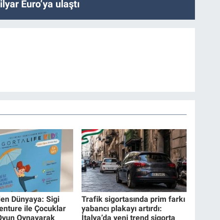
lyar Euro’ya ulaştı
den Dünyaya: Sigi
Trafik sigortasında prim farkı
enture ile Çocuklar
yabancı plakayı artırdı:
 Oyun Oynayarak
İtalya’da yeni trend sigorta