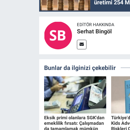
üretimi 254 Mi
EDITÖR HAKKINDA
Serhat Bingöl
Bunlar da ilginizi çekebilir
Eksik primi olanlara SGK'dan
Türkiye'
emeklilik fırsatı: Çalışmadan
Kids Adv
da tamamlamak mümkün
Riskleri