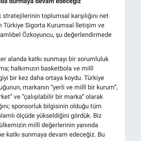
nında durmaya devam edeceğiz”
stratejilerinin toplumsal karşılığını net
 Türkiye Sigorta Kurumsal İletişim ve
Çamlıbel Özkoyuncu, şu değerlendirmede
her alanda katkı sunmayı bir sorumluluk
ma; halkımızın basketbola ve millî
yi bir kez daha ortaya koydu. Türkiye
uğunun, markanın “yerli ve millî bir kurum”,
ket” ve “çalışılabilir bir marka” olarak
ını; sponsorluk bilgisinin olduğu tüm
lamlı ölçüde yükseldiğini gördük. Biz
ülkemizin millî değerlerinin yanında
ne katkı sunmaya devam edeceğiz. Bu