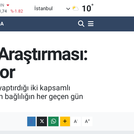
OIN
°
10
İstanbul
1,74
%-1.82
R
620
%0.02
DA
690
%0.19
LİN
380
%0.18
Araştırması:
IN
09000
%0.19
100
yor
8,00
%0
aptırdığı iki kapsamlı
n bağlılığın her geçen gün
-
+
A
A