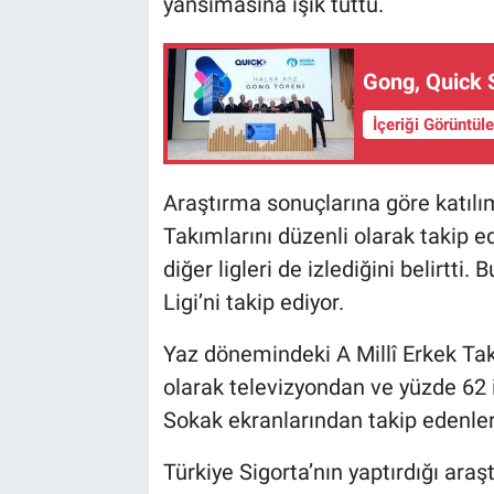
yansımasına ışık tuttu.
Gong, Quick S
İçeriği Görüntül
Araştırma sonuçlarına göre katılım
Takımlarını düzenli olarak takip ed
diğer ligleri de izlediğini belirtti.
Ligi’ni takip ediyor.
Yaz dönemindeki A Millî Erkek Takı
olarak televizyondan ve yüzde 62 i
Sokak ekranlarından takip edenler
Türkiye Sigorta’nın yaptırdığı ar