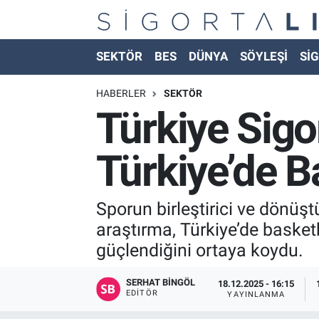
Nöbetçi Eczaneler
SEKTÖR
BES
DÜNYA
SÖYLEŞİ
SİG
Hava Durumu
HABERLER
SEKTÖR
Türkiye Sigo
Namaz Vakitleri
Türkiye’de Ba
Trafik Durumu
Süper Lig Puan Durumu ve Fikstür
Sporun birleştirici ve dönüş
araştırma, Türkiye’de basketb
Tüm Manşetler
güçlendiğini ortaya koydu.
Son Dakika Haberleri
SERHAT BINGÖL
18.12.2025 - 16:15
EDITÖR
YAYINLANMA
Haber Arşivi