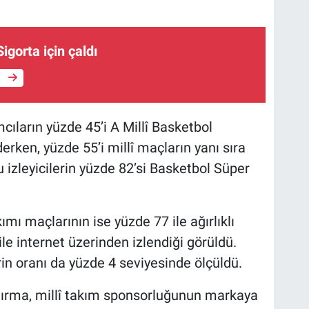
igorta için çaldı
e
cıların yüzde 45’i A Millî Basketbol
erken, yüzde 55’i millî maçların yanı sıra
 Bu izleyicilerin yüzde 82’si Basketbol Süper
mı maçlarının ise yüzde 77 ile ağırlıklı
le internet üzerinden izlendiği görüldü.
in oranı da yüzde 4 seviyesinde ölçüldü.
aştırma, millî takım sponsorluğunun markaya