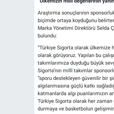
“Ülkemizin millî değerlerinin ya
Araştırma sonuçlarının sponsorluk 
biçimde ortaya koyduğunu belirten
Marka Yönetimi Direktörü Selda 
bulundu:
“Türkiye Sigorta olarak ülkemize 
olarak görüyoruz. Yapılan bu çalış
takımlarımıza duyduğu büyük sevgi
Sigorta’nın millî takımlar sponsorl
“sporu destekleyen güvenilir bir şir
algılanmasına güçlü katkı sağladığ
katmanlarda algı puanlarımızın an
Türkiye Sigorta olarak her zaman 
durmaya ve basketbolun gelişimi