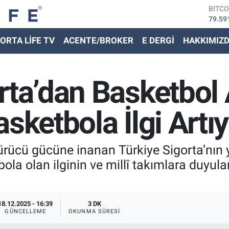
BITC
79.59
DOLA
45,43
ORTA LİFE TV
ACENTE/BROKER
E DERGİ
HAKKIMIZ
EURO
53,38
STER
61,60
rta’dan Basketbol 
G.ALT
6862,
BİST
sketbola İlgi Artı
14.59
türücü gücüne inanan Türkiye Sigorta’nın y
ola olan ilginin ve millî takımlara duyula
18.12.2025 - 16:39
3 DK
GÜNCELLEME
OKUNMA SÜRESI