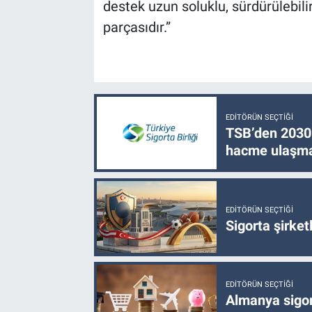
destek uzun soluklu, sürdürülebilir
parçasıdır.”
EDITÖRÜN SEÇTIĞI
TSB’den 2030 
hacme ulaşma
EDITÖRÜN SEÇTIĞI
Sigorta şirke
EDITÖRÜN SEÇTIĞI
Almanya sigor