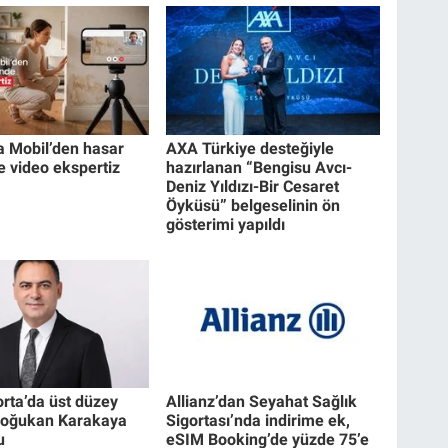
a Mobil’den hasar
AXA Türkiye desteğiyle
e video ekspertiz
hazırlanan “Bengisu Avcı-
Deniz Yıldızı-Bir Cesaret
Öyküsü” belgeselinin ön
gösterimi yapıldı
rta’da üst düzey
Allianz’dan Seyahat Sağlık
Doğukan Karakaya
Sigortası’nda indirime ek,
u
eSIM Booking’de yüzde 75’e