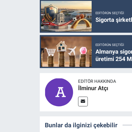
EDITÖRÜN SEÇTIĞI
Sigorta şirke
EDITÖRÜN SEÇTIĞI
Almanya sigor
üretimi 254 Mi
EDITÖR HAKKINDA
İlminur Atçı
Bunlar da ilginizi çekebilir