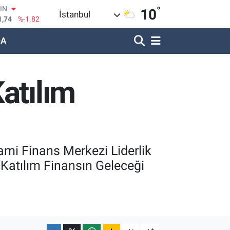
OIN
°
10
İstanbul
1,74
%-1.82
R
620
%0.02
DA
690
%0.19
LİN
380
%0.18
atılım
IN
09000
%0.19
100
8,00
%0
ami Finans Merkezi Liderlik
“Katılım Finansın Geleceği
-
+