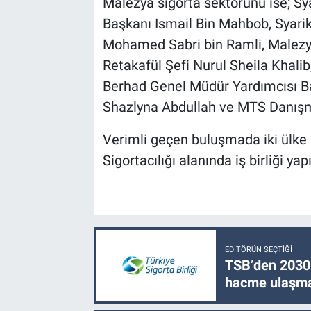
Malezya sigorta sektörünü ise; Sy
Başkanı Ismail Bin Mahbob, Syari
Mohamed Sabri bin Ramli, Malezy
Retakafül Şefi Nurul Sheila Khali
Berhad Genel Müdür Yardımcısı Ba
Shazlyna Abdullah ve MTS Danışma
Verimli geçen buluşmada iki ülke s
Sigortacılığı alanında iş birliği ya
EDITÖRÜN SEÇTIĞI
TSB’den 2030 
hacme ulaşma