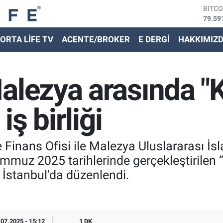
BITC
79.59
DOLA
45,43
ORTA LİFE TV
ACENTE/BROKER
E DERGİ
HAKKIMIZ
EURO
53,38
STER
61,60
alezya arasında "K
G.ALT
6862,
BİST
iş birliği
14.59
Finans Ofisi ile Malezya Uluslararası İsl
Temmuz 2025 tarihlerinde gerçekleştirilen 
 İstanbul’da düzenlendi.
.07.2025 - 15:12
1 DK