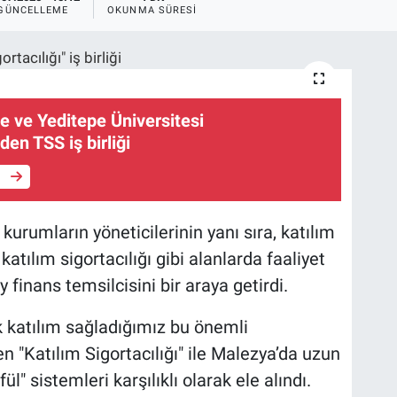
GÜNCELLEME
OKUNMA SÜRESI
ye ve Yeditepe Üniversitesi
den TSS iş birliği
e
 kurumların yöneticilerinin yanı sıra, katılım
atılım sigortacılığı gibi alanlarda faaliyet
finans temsilcisini bir araya getirdi.
ak katılım sağladığımız bu önemli
n "Katılım Sigortacılığı" ile Malezya’da uzun
ül" sistemleri karşılıklı olarak ele alındı.