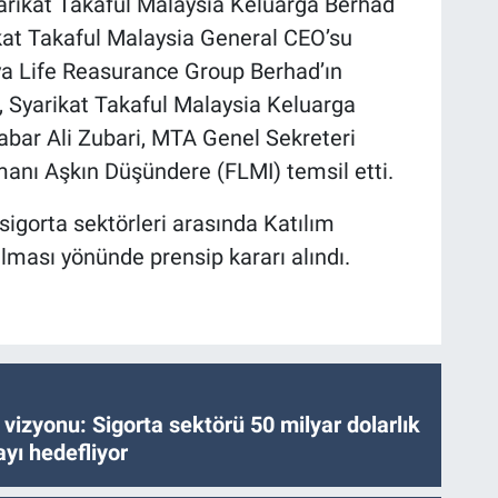
arikat Takaful Malaysia Keluarga Berhad
kat Takaful Malaysia General CEO’su
a Life Reasurance Group Berhad’ın
b, Syarikat Takaful Malaysia Keluarga
bar Ali Zubari, MTA Genel Sekreteri
nı Aşkın Düşündere (FLMI) temsil etti.
igorta sektörleri arasında Katılım
pılması yönünde prensip kararı alındı.
vizyonu: Sigorta sektörü 50 milyar dolarlık
yı hedefliyor