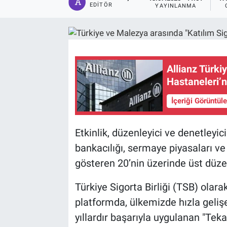
EDITÖR
YAYINLANMA
Allianz Türki
Hastaneleri’n
İçeriği Görüntül
Etkinlik, düzenleyici ve denetleyici
bankacılığı, sermaye piyasaları ve k
gösteren 20’nin üzerinde üst düzey 
Türkiye Sigorta Birliği (TSB) olar
platformda, ülkemizde hızla gelişe
yıllardır başarıyla uygulanan "Tekaf