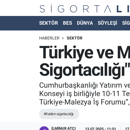
Nöbetçi Eczaneler
SEKTÖR
BES
DÜNYA
SÖYLEŞİ
SİG
Hava Durumu
HABERLER
SEKTÖR
Türkiye ve M
Namaz Vakitleri
Sigortacılığı" 
Trafik Durumu
Süper Lig Puan Durumu ve Fikstür
Cumhurbaşkanlığı Yatırım ve 
Konseyi iş birliğiyle 10-11 
Tüm Manşetler
Türkiye-Malezya İş Forumu”,
Son Dakika Haberleri
#Katılım sigortacılığı
Haber Arşivi
İLMINUR ATÇI
13.07.2025 - 11:51
17