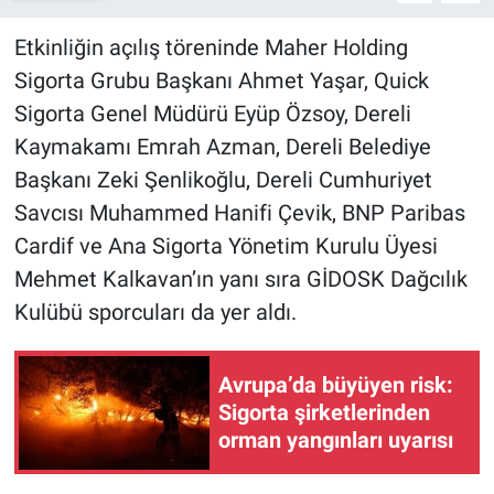
Etkinliğin açılış töreninde Maher Holding
Sigorta Grubu Başkanı Ahmet Yaşar, Quick
Sigorta Genel Müdürü Eyüp Özsoy, Dereli
Kaymakamı Emrah Azman, Dereli Belediye
Başkanı Zeki Şenlikoğlu, Dereli Cumhuriyet
Savcısı Muhammed Hanifi Çevik, BNP Paribas
Cardif ve Ana Sigorta Yönetim Kurulu Üyesi
Mehmet Kalkavan’ın yanı sıra GİDOSK Dağcılık
Kulübü sporcuları da yer aldı.
Avrupa’da büyüyen risk:
Sigorta şirketlerinden
orman yangınları uyarısı