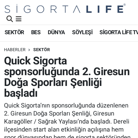
Nöbetçi Eczaneler
SEKTÖR
BES
DÜNYA
SÖYLEŞİ
SİGORTA LİFE T
Hava Durumu
HABERLER
SEKTÖR
Namaz Vakitleri
Quick Sigorta
sponsorluğunda 2. Giresun
Trafik Durumu
Doğa Sporları Şenliği
Süper Lig Puan Durumu ve Fikstür
başladı
Tüm Manşetler
Quick Sigorta’nın sponsorluğunda düzenlenen
2. Giresun Doğa Sporları Şenliği, Giresun
Son Dakika Haberleri
Karagöller / Sağrak Yaylası’nda başladı. Dereli
ilçesinden start alan etkinliğin açılışına hem
Haber Arşivi
spor dünyasından hem de sigorta sektöründen