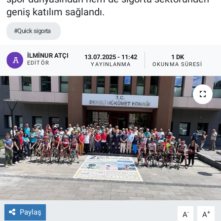
geniş katılım sağlandı.
#Quick sigorta
İLMINUR ATÇI
13.07.2025 - 11:42
1 DK
EDITÖR
YAYINLANMA
OKUNMA SÜRESI
Paylaş
-
+
A
A