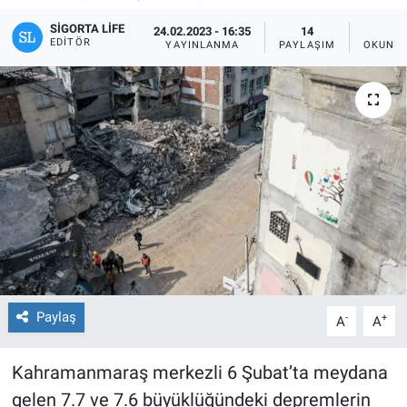
SIGORTA LIFE
24.02.2023 - 16:35
14
1
EDITÖR
YAYINLANMA
PAYLAŞIM
OKUNMA
Paylaş
-
+
A
A
Kahramanmaraş merkezli 6 Şubat’ta meydana
gelen 7.7 ve 7.6 büyüklüğündeki depremlerin