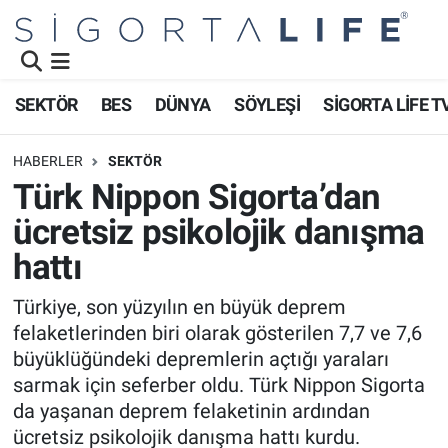
Nöbetçi Eczaneler
SEKTÖR
BES
DÜNYA
SÖYLEŞİ
SİGORTA LİFE T
Hava Durumu
HABERLER
SEKTÖR
Namaz Vakitleri
Türk Nippon Sigorta’dan
ücretsiz psikolojik danışma
Trafik Durumu
hattı
Süper Lig Puan Durumu ve Fikstür
Türkiye, son yüzyılın en büyük deprem
felaketlerinden biri olarak gösterilen 7,7 ve 7,6
Tüm Manşetler
büyüklüğündeki depremlerin açtığı yaraları
Son Dakika Haberleri
sarmak için seferber oldu. Türk Nippon Sigorta
da yaşanan deprem felaketinin ardından
Haber Arşivi
ücretsiz psikolojik danışma hattı kurdu.