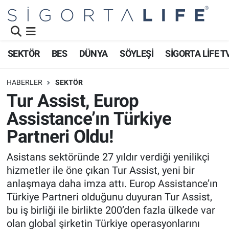
Nöbetçi Eczaneler
SEKTÖR
BES
DÜNYA
SÖYLEŞİ
SİGORTA LİFE T
Hava Durumu
HABERLER
SEKTÖR
Namaz Vakitleri
Tur Assist, Europ
Assistance’ın Türkiye
Trafik Durumu
Partneri Oldu!
Süper Lig Puan Durumu ve Fikstür
Asistans sektöründe 27 yıldır verdiği yenilikçi
hizmetler ile öne çıkan Tur Assist, yeni bir
Tüm Manşetler
anlaşmaya daha imza attı. Europ Assistance’ın
Son Dakika Haberleri
Türkiye Partneri olduğunu duyuran Tur Assist,
bu iş birliği ile birlikte 200’den fazla ülkede var
Haber Arşivi
olan global şirketin Türkiye operasyonlarını