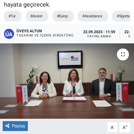
hayata geçirecek.
#Tur
#Assist
#Europ
#Assistance
#Sigorta
ÜVEYS ALTUN
22.09.2023 - 11:59
22.09
TASARIM VE İÇERIK DIREKTÖRÜ
YAYINLANMA
GÜ
Paylaş
-
+
A
A