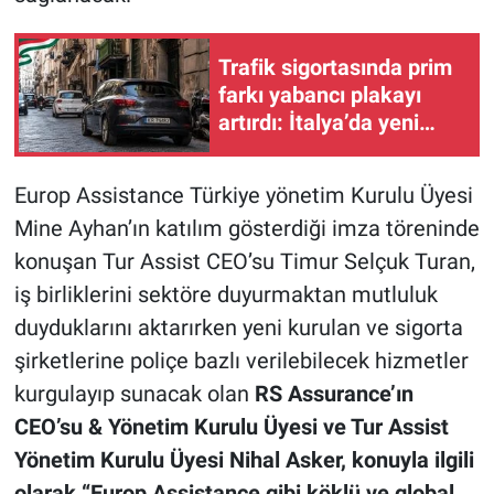
Trafik sigortasında prim
farkı yabancı plakayı
artırdı: İtalya’da yeni
trend sigorta
maliyetinden kaçmak
Europ Assistance Türkiye yönetim Kurulu Üyesi
Mine Ayhan’ın katılım gösterdiği imza töreninde
konuşan Tur Assist CEO’su Timur Selçuk Turan,
iş birliklerini sektöre duyurmaktan mutluluk
duyduklarını aktarırken yeni kurulan ve sigorta
şirketlerine poliçe bazlı verilebilecek hizmetler
kurgulayıp sunacak olan
RS Assurance’ın
CEO’su & Yönetim Kurulu Üyesi ve Tur Assist
Yönetim Kurulu Üyesi Nihal Asker, konuyla ilgili
olarak “Europ Assistance gibi köklü ve global