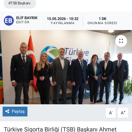
#TSB Başkanı
ELIF BAYRIK
15.05.2026 - 10:32
1 DK
EDITÖR
YAYINLANMA
OKUNMA SÜRESI
Paylaş
-
+
A
A
Türkiye Sigorta Birliği (TSB) Başkanı Ahmet