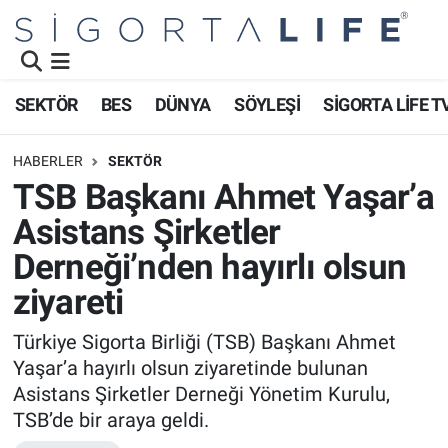
Nöbetçi Eczaneler
SEKTÖR
BES
DÜNYA
SÖYLEŞİ
SİGORTA LİFE T
Hava Durumu
HABERLER
SEKTÖR
Namaz Vakitleri
TSB Başkanı Ahmet Yaşar’a
Asistans Şirketler
Trafik Durumu
Derneği’nden hayırlı olsun
Süper Lig Puan Durumu ve Fikstür
ziyareti
Tüm Manşetler
Türkiye Sigorta Birliği (TSB) Başkanı Ahmet
Yaşar’a hayırlı olsun ziyaretinde bulunan
Son Dakika Haberleri
Asistans Şirketler Derneği Yönetim Kurulu,
TSB’de bir araya geldi.
Haber Arşivi