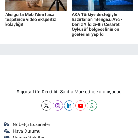
Aksigorta Mobil’den hasar
AXA Türkiye desteğiyle
tespitinde video ekspertiz
hazırlanan “Bengisu Avcı-
kolaylığı!
Deniz Yıldızı-Bir Cesaret
Öyküsü” belgeselinin ön
gösterimi yapıldı
Sigorta Life Dergi bir Santra Marketing kuruluşudur.
Nöbetçi Eczaneler
Hava Durumu
Namaz Vakitleri