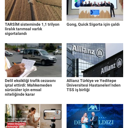
TARSİM sisteminde 1,1 trilyon
Gong, Quick Sigorta için çaldı
liralık tarımsal varlık
sigortalandı
Delil eksikliği trafik cezasını
Allianz Türkiye ve Yeditepe
iptal ettirdi: Mahkemeden
Üniversitesi Hastaneleri’nden
sürücüler için emsal
TSS iş birliği
niteliğinde karar