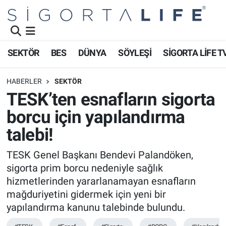
Nöbetçi Eczaneler
SEKTÖR
BES
DÜNYA
SÖYLEŞİ
SİGORTA LİFE T
Hava Durumu
HABERLER
SEKTÖR
Namaz Vakitleri
TESK’ten esnafların sigorta
borcu için yapılandırma
Trafik Durumu
talebi!
Süper Lig Puan Durumu ve Fikstür
TESK Genel Başkanı Bendevi Palandöken,
sigorta prim borcu nedeniyle sağlık
Tüm Manşetler
hizmetlerinden yararlanamayan esnafların
Son Dakika Haberleri
mağduriyetini gidermek için yeni bir
yapılandırma kanunu talebinde bulundu.
Haber Arşivi