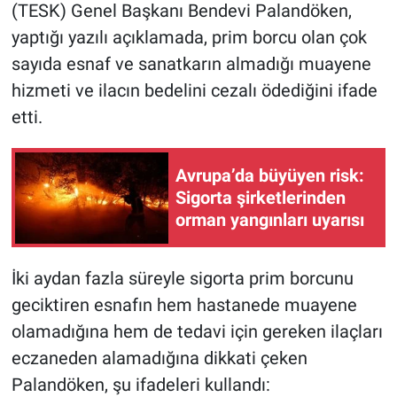
(TESK) Genel Başkanı Bendevi Palandöken,
yaptığı yazılı açıklamada, prim borcu olan çok
sayıda esnaf ve sanatkarın almadığı muayene
hizmeti ve ilacın bedelini cezalı ödediğini ifade
etti.
Avrupa’da büyüyen risk:
Sigorta şirketlerinden
orman yangınları uyarısı
İki aydan fazla süreyle sigorta prim borcunu
geciktiren esnafın hem hastanede muayene
olamadığına hem de tedavi için gereken ilaçları
eczaneden alamadığına dikkati çeken
Palandöken, şu ifadeleri kullandı: