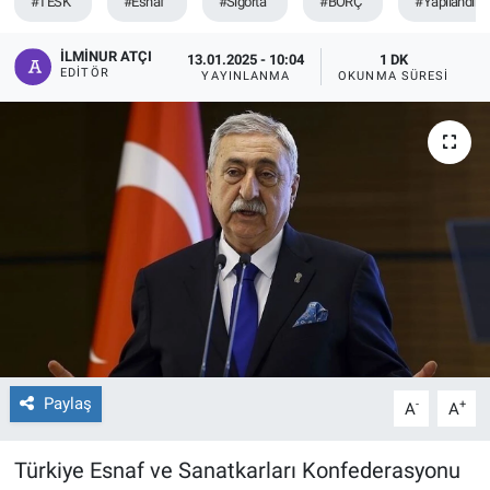
#TESK
#Esnaf
#Sigorta
#BORÇ
#Yapılandır
İLMINUR ATÇI
13.01.2025 - 10:04
1 DK
EDITÖR
YAYINLANMA
OKUNMA SÜRESI
Paylaş
-
+
A
A
Türkiye Esnaf ve Sanatkarları Konfederasyonu