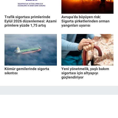
Trafik sigortası primlerinde
Avrupa’da büyüyen risk:
Eylül 2026 düzenlemesi: Azami
Sigorta şirketlerinden orman
primlere yüzde 1,75 artış
yangınları uyarısı
Kömür gemilerinde sigorta
Yeni yönetmelik, yaşlı bakım
sıkıntısı
sigortası için altyapıyı
güçlendiriyor