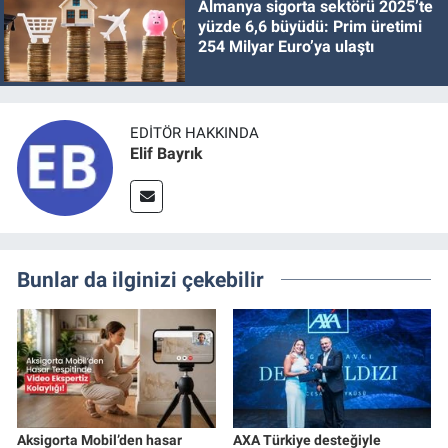
Almanya sigorta sektörü 2025’te
yüzde 6,6 büyüdü: Prim üretimi
254 Milyar Euro’ya ulaştı
EDITÖR HAKKINDA
Elif Bayrık
Bunlar da ilginizi çekebilir
Aksigorta Mobil’den hasar
AXA Türkiye desteğiyle