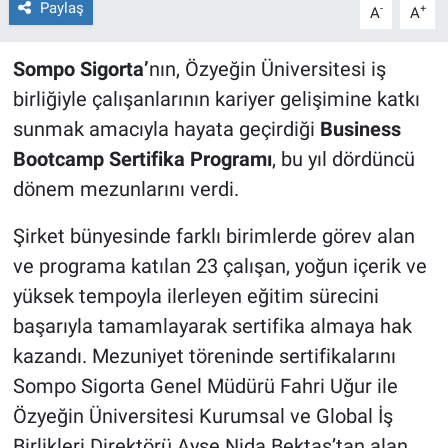
Paylaş
-
+
A
A
Sompo Sigorta’
nın, Özyeğin Üniversitesi iş
birliğiyle çalışanlarının kariyer gelişimine katkı
sunmak amacıyla hayata geçirdiği
Business
Bootcamp Sertifika Programı
, bu yıl dördüncü
dönem mezunlarını verdi.
Şirket bünyesinde farklı birimlerde görev alan
ve programa katılan 23 çalışan, yoğun içerik ve
yüksek tempoyla ilerleyen eğitim sürecini
başarıyla tamamlayarak sertifika almaya hak
kazandı. Mezuniyet töreninde sertifikalarını
Sompo Sigorta Genel Müdürü Fahri Uğur ile
Özyeğin Üniversitesi Kurumsal ve Global İş
Birlikleri Direktörü Ayşe Nida Bektaş’tan alan