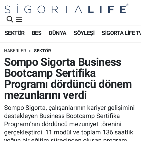
Nöbetçi Eczaneler
SEKTÖR
BES
DÜNYA
SÖYLEŞİ
SİGORTA LİFE T
Hava Durumu
HABERLER
SEKTÖR
Namaz Vakitleri
Sompo Sigorta Business
Bootcamp Sertifika
Trafik Durumu
Programı dördüncü dönem
Süper Lig Puan Durumu ve Fikstür
mezunlarını verdi
Tüm Manşetler
Sompo Sigorta, çalışanlarının kariyer gelişimini
destekleyen Business Bootcamp Sertifika
Son Dakika Haberleri
Programı’nın dördüncü mezuniyet törenini
gerçekleştirdi. 11 modül ve toplam 136 saatlik
Haber Arşivi
yoğun bir eğitim sürecinden oluşan program,