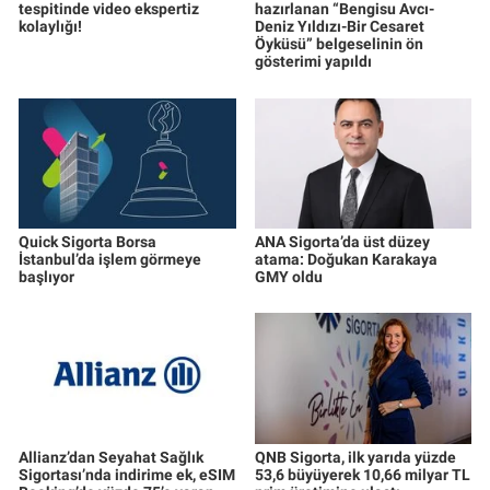
tespitinde video ekspertiz
hazırlanan “Bengisu Avcı-
kolaylığı!
Deniz Yıldızı-Bir Cesaret
Öyküsü” belgeselinin ön
gösterimi yapıldı
Quick Sigorta Borsa
ANA Sigorta’da üst düzey
İstanbul’da işlem görmeye
atama: Doğukan Karakaya
başlıyor
GMY oldu
Allianz’dan Seyahat Sağlık
QNB Sigorta, ilk yarıda yüzde
Sigortası’nda indirime ek, eSIM
53,6 büyüyerek 10,66 milyar TL