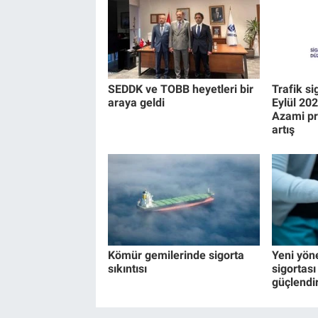
SEDDK ve TOBB heyetleri bir
Trafik si
araya geldi
Eylül 20
Azami pr
artış
Kömür gemilerinde sigorta
Yeni yön
sıkıntısı
sigortası 
güçlendi