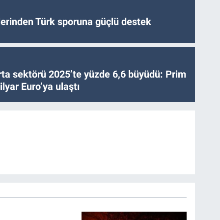
tlerinden Türk sporuna güçlü destek
ta sektörü 2025’te yüzde 6,6 büyüdü: Prim
lyar Euro’ya ulaştı