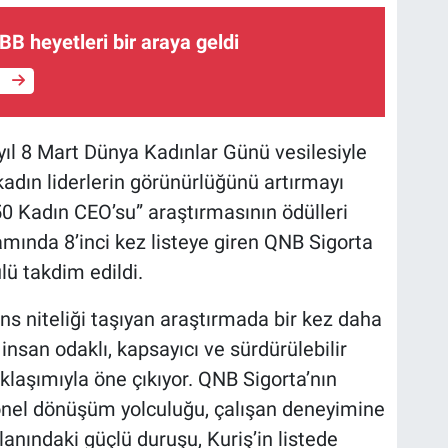
B heyetleri bir araya geldi
e
yıl 8 Mart Dünya Kadınlar Günü vesilesiyle
kadın liderlerin görünürlüğünü artırmayı
0 Kadın CEO’su” araştırmasının ödülleri
amında 8’inci kez listeye giren QNB Sigorta
lü takdim edildi.
ans niteliği taşıyan araştırmada bir kez daha
insan odaklı, kapsayıcı ve sürdürülebilir
klaşımıyla öne çıkıyor. QNB Sigorta’nın
onel dönüşüm yolculuğu, çalışan deneyimine
anındaki güçlü duruşu, Kuriş’in listede