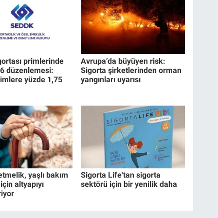
gortası primlerinde
Avrupa’da büyüyen risk:
26 düzenlemesi:
Sigorta şirketlerinden orman
imlere yüzde 1,75
yangınları uyarısı
etmelik, yaşlı bakım
Sigorta Life'tan sigorta
için altyapıyı
sektörü için bir yenilik daha
riyor