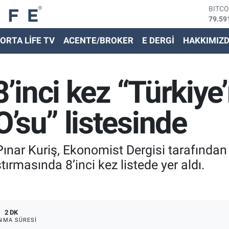
DOLA
45,43
EURO
ORTA LİFE TV
ACENTE/BROKER
E DERGİ
HAKKIMIZ
53,38
STER
61,60
G.ALT
8’inci kez “Türkiye
6862,
BİST
14.59
’su” listesinde
nar Kuriş, Ekonomist Dergisi tarafından
ırmasında 8’inci kez listede yer aldı.
2 DK
NMA SÜRESI