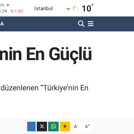
°
R
10
İstanbul
620
%0.02
DA
690
%0.19
LİN
380
%0.18
IN
’nin En Güçlü
09000
%0.19
100
8,00
%0
 düzenlenen “Türkiye’nin En
-
+
A
A