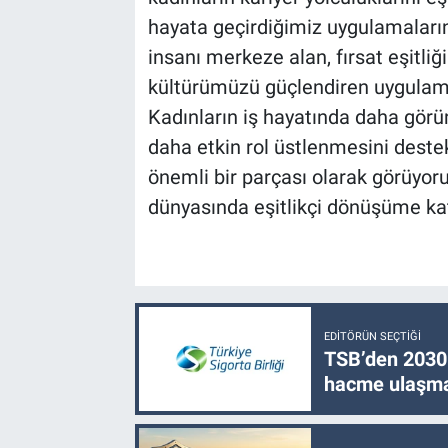
hayata geçirdiğimiz uygulamaların 
insanı merkeze alan, fırsat eşitli
kültürümüzü güçlendiren uygulama
Kadınların iş hayatında daha gör
daha etkin rol üstlenmesini des
önemli bir parçası olarak görüyo
dünyasında eşitlikçi dönüşüme ka
EDITÖRÜN SEÇTIĞI
TSB’den 2030 
hacme ulaşma