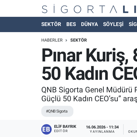
Nöbetçi Eczaneler
SEKTÖR
BES
DÜNYA
SÖYLEŞİ
SİG
Hava Durumu
HABERLER
SEKTÖR
Pınar Kuriş, 
Namaz Vakitleri
50 Kadın CEO
Trafik Durumu
Süper Lig Puan Durumu ve Fikstür
QNB Sigorta Genel Müdürü Pı
Güçlü 50 Kadın CEO’su” araşt
Tüm Manşetler
#QNB Sigorta
Son Dakika Haberleri
ELIF BAYRIK
16.06.2026 - 11:34
EDITÖR
Haber Arşivi
YAYINLANMA
OKU