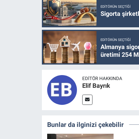
EDITÖRÜN SEÇTIĞI
Sigorta şirke
EDITÖRÜN SEÇTIĞI
Almanya sigor
üretimi 254 Mi
EDITÖR HAKKINDA
Elif Bayrık
Bunlar da ilginizi çekebilir