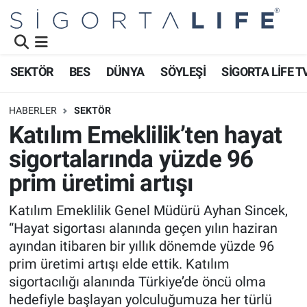
Nöbetçi Eczaneler
SEKTÖR
BES
DÜNYA
SÖYLEŞİ
SİGORTA LİFE T
Hava Durumu
HABERLER
SEKTÖR
Namaz Vakitleri
Katılım Emeklilik’ten hayat
sigortalarında yüzde 96
Trafik Durumu
prim üretimi artışı
Süper Lig Puan Durumu ve Fikstür
Katılım Emeklilik Genel Müdürü Ayhan Sincek,
“Hayat sigortası alanında geçen yılın haziran
Tüm Manşetler
ayından itibaren bir yıllık dönemde yüzde 96
Son Dakika Haberleri
prim üretimi artışı elde ettik. Katılım
sigortacılığı alanında Türkiye’de öncü olma
Haber Arşivi
hedefiyle başlayan yolculuğumuza her türlü